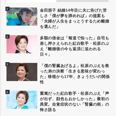
金田朋子 結婚14年目に夫に告げた苦
しさ「僕が夢を諦めれば」の提案も
「夫婦が人生をまっとうするため離婚
を選んだ」
多額の借金は「報道で知った」自宅も
差し押さえられた紅白歌手・松原のぶ
え「離婚後の今も返済に追われる
日々」
「僕の腎臓あげるよ」松原のぶえを救
った弟の決断「生きる意味が変わっ
た」移植から17年、きょうだいの関係
性
重篤だった紅白歌手・松原のぶえ「声
が出ず、顔色もおかしかった」最初の
異変。自覚症状のない「腎臓の病」の
怖さ語る