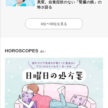
異変。自覚症状のない「腎臓の病」の
怖さ語る
6位〜30位を見る
HOROSCOPES
占い