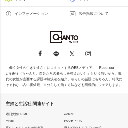
インフォメーション
広告掲載について
「働く女性の生きやすさ」にコミットするWEBメディア。「Reset our
Lifestyle（ちゃんと、自分たちの暮らしを整えたい）」という想いから、現
代の女性が直面する課題や解決法を紹介。暮らしの話題はもちろん、時代に
そぐわない古い価値観、自分らしく働く方法なども積極的にシェアします。
主婦と生活社 関連サイト
週刊女性PRIME
web!ar
mEdel
PASH! PLUS
暮らしとおしゃれの編集室
日本×アウトドア【cazual】