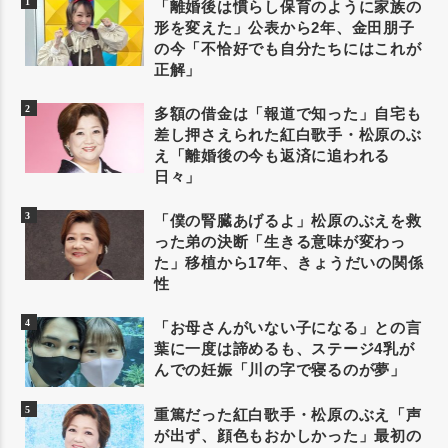
「離婚後は慣らし保育のように家族の
形を変えた」公表から2年、金田朋子
の今「不恰好でも自分たちにはこれが
正解」
多額の借金は「報道で知った」自宅も
差し押さえられた紅白歌手・松原のぶ
え「離婚後の今も返済に追われる
日々」
「僕の腎臓あげるよ」松原のぶえを救
った弟の決断「生きる意味が変わっ
た」移植から17年、きょうだいの関係
性
「お母さんがいない子になる」との言
葉に一度は諦めるも、ステージ4乳が
んでの妊娠「川の字で寝るのが夢」
重篤だった紅白歌手・松原のぶえ「声
が出ず、顔色もおかしかった」最初の