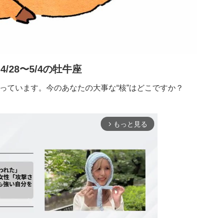
4/28〜5/4の牡牛座
っています。今のあなたの大事な“核”はどこですか？
もっと見る
arrow_forward_ios