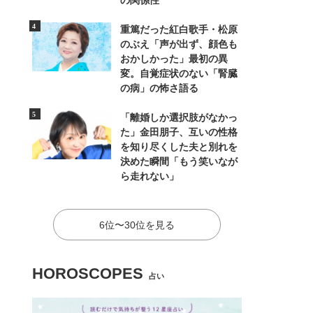
の関係性
重篤だった紅白歌手・松原
のぶえ「声が出ず、顔色も
おかしかった」最初の異
変。自覚症状のない「腎臓
の病」の怖さ語る
「離婚しか選択肢がなかっ
た」金田朋子、互いの性格
を知り尽くした夫と別れを
決めた瞬間「もう笑いなが
ら走れない」
6位〜30位を見る
HOROSCOPES
占い