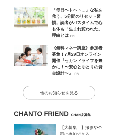
「毎日ヘトヘト…」な私を
救う、5分間のリセット習
慣。読者がバスタイムで心
も体も「生まれ変われた」
理由とは
PR
《無料マネー講座》参加者
募集！7月29日オンライン
開催『セカンドライフを豊
かに！〜安心とゆとりの資
金設計〜』
PR
他のお知らせを見る
CHANTO FRIEND
CHAN友募集
【大募集！】撮影や企
画に参加できる