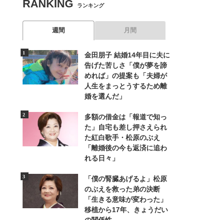
RANKING
ランキング
週間
月間
金田朋子 結婚14年目に夫に
告げた苦しさ「僕が夢を諦
めれば」の提案も「夫婦が
人生をまっとうするため離
婚を選んだ」
多額の借金は「報道で知っ
た」自宅も差し押さえられ
た紅白歌手・松原のぶえ
「離婚後の今も返済に追わ
れる日々」
「僕の腎臓あげるよ」松原
のぶえを救った弟の決断
「生きる意味が変わった」
移植から17年、きょうだい