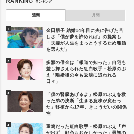
RANKING
ランキング
週間
月間
金田朋子 結婚14年目に夫に告げた苦
しさ「僕が夢を諦めれば」の提案も
「夫婦が人生をまっとうするため離婚
を選んだ」
多額の借金は「報道で知った」自宅も
差し押さえられた紅白歌手・松原のぶ
え「離婚後の今も返済に追われる
日々」
「僕の腎臓あげるよ」松原のぶえを救
った弟の決断「生きる意味が変わっ
た」移植から17年、きょうだいの関係
性
重篤だった紅白歌手・松原のぶえ「声
が出ず、顔色もおかしかった」最初の