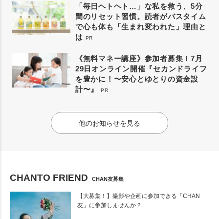
「毎日ヘトヘト…」な私を救う、5分
間のリセット習慣。読者がバスタイム
で心も体も「生まれ変われた」理由と
は
PR
《無料マネー講座》参加者募集！7月
29日オンライン開催『セカンドライフ
を豊かに！〜安心とゆとりの資金設
計〜』
PR
他のお知らせを見る
CHANTO FRIEND
CHAN友募集
【大募集！】撮影や企画に参加できる「CHAN
友」に参加しませんか？