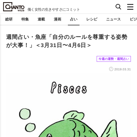
働く女性の生きやすさにコミット
総研
特集
連載
漫画
占い
レシピ
ニュース
ビジ
週間占い・魚座「自分のルールを尊重する姿勢
が大事！」＜3月31日〜4月6日＞
今週の運勢・週間占い
2019.03.31