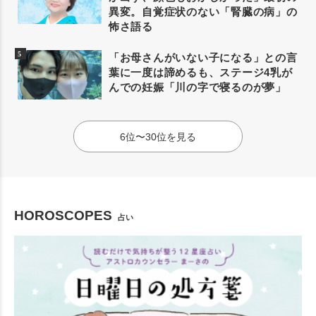
異変。自覚症状のない「腎臓の病」の
怖さ語る
「お母さんがいない子になる」との言
葉に一度は諦めるも、ステージ4乳が
んでの妊娠「川の字で寝るのが夢」
6位〜30位を見る
HOROSCOPES
占い