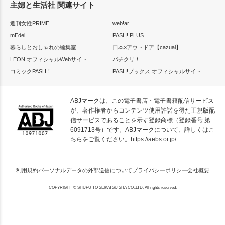
主婦と生活社 関連サイト
週刊女性PRIME
web!ar
mEdel
PASH! PLUS
暮らしとおしゃれの編集室
日本×アウトドア【cazual】
LEON オフィシャルWebサイト
パチクリ！
コミックPASH！
PASH!ブックス オフィシャルサイト
ABJマークは、この電子書店・電子書籍配信サービス
が、著作権者からコンテンツ使用許諾を得た正規版配
信サービスであることを示す登録商標（登録番号 第
6091713号）です。ABJマークについて、詳しくはこ
ちらをご覧ください。
https://aebs.or.jp/
利用規約
パーソナルデータの外部送信について
プライバシーポリシー
会社概要
COPYRIGHT © SHUFU TO SEIKATSU SHA CO.,LTD. All rights reserved.