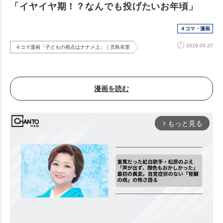
「イヤイヤ期！？なんでも投げたいお年頃」
４コマ・漫画
2019.03.27
４コマ漫画「子どもの視点はナナメ上」｜児島衣里
漫画を読む
もっと見る
arrow_forward_ios