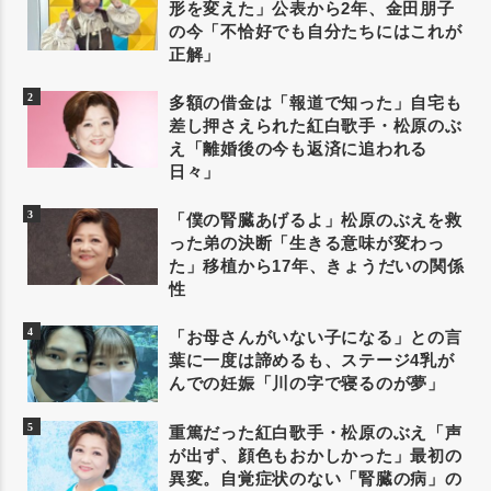
形を変えた」公表から2年、金田朋子
の今「不恰好でも自分たちにはこれが
正解」
多額の借金は「報道で知った」自宅も
差し押さえられた紅白歌手・松原のぶ
え「離婚後の今も返済に追われる
日々」
「僕の腎臓あげるよ」松原のぶえを救
った弟の決断「生きる意味が変わっ
た」移植から17年、きょうだいの関係
性
「お母さんがいない子になる」との言
葉に一度は諦めるも、ステージ4乳が
んでの妊娠「川の字で寝るのが夢」
重篤だった紅白歌手・松原のぶえ「声
が出ず、顔色もおかしかった」最初の
異変。自覚症状のない「腎臓の病」の