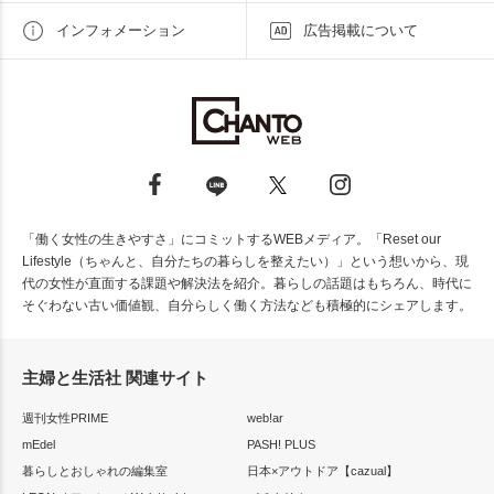
インフォメーション
広告掲載について
「働く女性の生きやすさ」にコミットするWEBメディア。「Reset our
Lifestyle（ちゃんと、自分たちの暮らしを整えたい）」という想いから、現
代の女性が直面する課題や解決法を紹介。暮らしの話題はもちろん、時代に
そぐわない古い価値観、自分らしく働く方法なども積極的にシェアします。
主婦と生活社 関連サイト
週刊女性PRIME
web!ar
mEdel
PASH! PLUS
暮らしとおしゃれの編集室
日本×アウトドア【cazual】