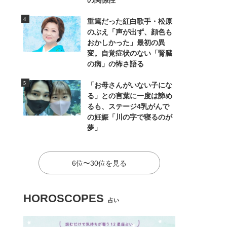
の関係性
重篤だった紅白歌手・松原
のぶえ「声が出ず、顔色も
おかしかった」最初の異
変。自覚症状のない「腎臓
の病」の怖さ語る
「お母さんがいない子にな
る」との言葉に一度は諦め
るも、ステージ4乳がんで
の妊娠「川の字で寝るのが
夢」
6位〜30位を見る
HOROSCOPES
占い