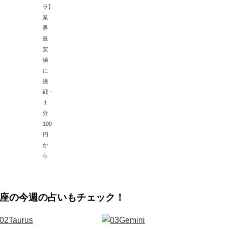
ラ】
業
界
最
安
値
に
挑
戦・
１
分
100
円
か
ら
座の今週の占いもチェック！