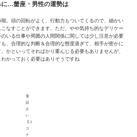
みに…蟹座・男性の運勢は
時期。頭の回転がよく、行動力もついてくるので、細かい
んこなすことができます。ただ、やや気持ち的なデリケー
手のいる仕事や周囲の人間関係に関しては少し注意が必要
ても、合理的な判断＆合理的な態度過ぎて、相手が密かに
す。かといってそればかり重んじる必要もありませんが、
とわかっておく必要はありそうですね
電
話
占
い
【コ
コ
ナ