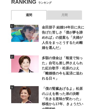
RANKING
ランキング
週間
月間
金田朋子 結婚14年目に夫に
告げた苦しさ「僕が夢を諦
めれば」の提案も「夫婦が
人生をまっとうするため離
婚を選んだ」
多額の借金は「報道で知っ
た」自宅も差し押さえられ
た紅白歌手・松原のぶえ
「離婚後の今も返済に追わ
れる日々」
「僕の腎臓あげるよ」松原
のぶえを救った弟の決断
「生きる意味が変わった」
移植から17年、きょうだい