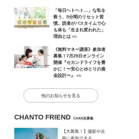
「毎日ヘトヘト…」な私を
救う、5分間のリセット習
慣。読者がバスタイムで心
も体も「生まれ変われた」
理由とは
PR
《無料マネー講座》参加者
募集！7月29日オンライン
開催『セカンドライフを豊
かに！〜安心とゆとりの資
金設計〜』
PR
他のお知らせを見る
CHANTO FRIEND
CHAN友募集
【大募集！】撮影や企
画に参加できる