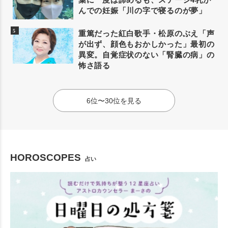
んでの妊娠「川の字で寝るのが夢」
重篤だった紅白歌手・松原のぶえ「声
が出ず、顔色もおかしかった」最初の
異変。自覚症状のない「腎臓の病」の
怖さ語る
6位〜30位を見る
HOROSCOPES
占い