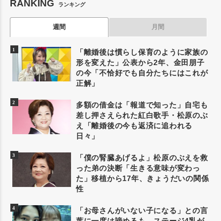
RANKING
ランキング
週間
月間
「離婚後は慣らし保育のように家族の
形を変えた」公表から2年、金田朋子
の今「不恰好でも自分たちにはこれが
正解」
多額の借金は「報道で知った」自宅も
差し押さえられた紅白歌手・松原のぶ
え「離婚後の今も返済に追われる
日々」
「僕の腎臓あげるよ」松原のぶえを救
った弟の決断「生きる意味が変わっ
た」移植から17年、きょうだいの関係
性
「お母さんがいない子になる」との言
葉に一度は諦めるも、ステージ4乳が