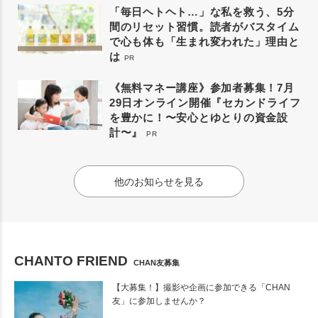
「毎日ヘトヘト…」な私を救う、5分
間のリセット習慣。読者がバスタイム
で心も体も「生まれ変われた」理由と
は
PR
《無料マネー講座》参加者募集！7月
29日オンライン開催『セカンドライフ
を豊かに！〜安心とゆとりの資金設
計〜』
PR
他のお知らせを見る
CHANTO FRIEND
CHAN友募集
【大募集！】撮影や企画に参加できる「CHAN
友」に参加しませんか？