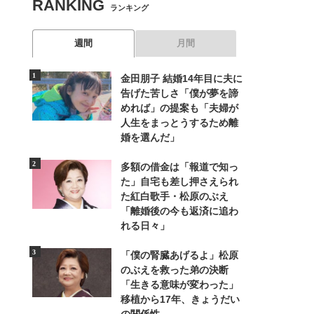
RANKING
ランキング
週間
月間
金田朋子 結婚14年目に夫に
告げた苦しさ「僕が夢を諦
めれば」の提案も「夫婦が
人生をまっとうするため離
婚を選んだ」
多額の借金は「報道で知っ
た」自宅も差し押さえられ
た紅白歌手・松原のぶえ
「離婚後の今も返済に追わ
れる日々」
「僕の腎臓あげるよ」松原
のぶえを救った弟の決断
「生きる意味が変わった」
移植から17年、きょうだい