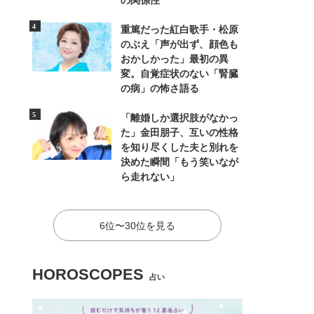
の関係性
重篤だった紅白歌手・松原
のぶえ「声が出ず、顔色も
おかしかった」最初の異
変。自覚症状のない「腎臓
の病」の怖さ語る
「離婚しか選択肢がなかっ
た」金田朋子、互いの性格
を知り尽くした夫と別れを
決めた瞬間「もう笑いなが
ら走れない」
6位〜30位を見る
HOROSCOPES
占い