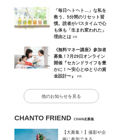
「毎日ヘトヘト…」な私を
救う、5分間のリセット習
慣。読者がバスタイムで心
も体も「生まれ変われた」
理由とは
PR
《無料マネー講座》参加者
募集！7月29日オンライン
開催『セカンドライフを豊
かに！〜安心とゆとりの資
金設計〜』
PR
他のお知らせを見る
CHANTO FRIEND
CHAN友募集
【大募集！】撮影や企
画に参加できる