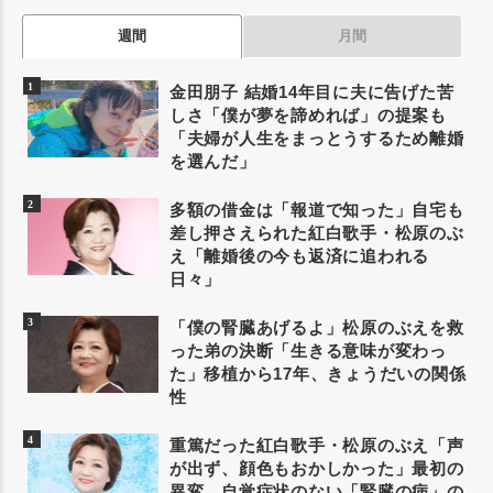
週間
月間
金田朋子 結婚14年目に夫に告げた苦
しさ「僕が夢を諦めれば」の提案も
「夫婦が人生をまっとうするため離婚
を選んだ」
多額の借金は「報道で知った」自宅も
差し押さえられた紅白歌手・松原のぶ
え「離婚後の今も返済に追われる
日々」
「僕の腎臓あげるよ」松原のぶえを救
った弟の決断「生きる意味が変わっ
た」移植から17年、きょうだいの関係
性
重篤だった紅白歌手・松原のぶえ「声
が出ず、顔色もおかしかった」最初の
異変。自覚症状のない「腎臓の病」の