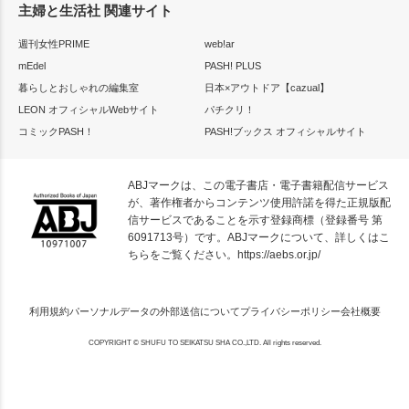
主婦と生活社 関連サイト
週刊女性PRIME
web!ar
mEdel
PASH! PLUS
暮らしとおしゃれの編集室
日本×アウトドア【cazual】
LEON オフィシャルWebサイト
パチクリ！
コミックPASH！
PASH!ブックス オフィシャルサイト
ABJマークは、この電子書店・電子書籍配信サービス
が、著作権者からコンテンツ使用許諾を得た正規版配
信サービスであることを示す登録商標（登録番号 第
6091713号）です。ABJマークについて、詳しくはこ
ちらをご覧ください。
https://aebs.or.jp/
利用規約
パーソナルデータの外部送信について
プライバシーポリシー
会社概要
COPYRIGHT © SHUFU TO SEIKATSU SHA CO.,LTD. All rights reserved.