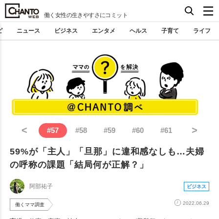
働く女性の生きやすさにコミット
ピ
ニュース
ビジネス
エンタメ
ヘルス
子育て
ライフ
<
>
#
57
#
58
#
59
#
60
#
61
59%が「主人」「旦那」に違和感なしも…夫婦
の呼称の課題「結局何が正解？」
阿部祐子
ビジネス
2022.06.29
働くママ調査