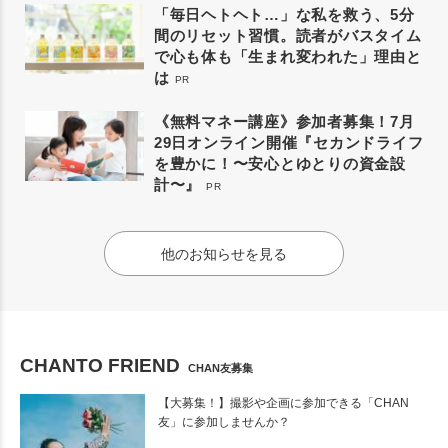
「毎日ヘトヘト…」な私を救う、5分
間のリセット習慣。読者がバスタイム
で心も体も「生まれ変われた」理由と
は
PR
《無料マネー講座》参加者募集！7月
29日オンライン開催『セカンドライフ
を豊かに！〜安心とゆとりの資金設
計〜』
PR
他のお知らせを見る
CHANTO FRIEND
CHAN友募集
【大募集！】撮影や企画に参加できる「CHAN
友」に参加しませんか？