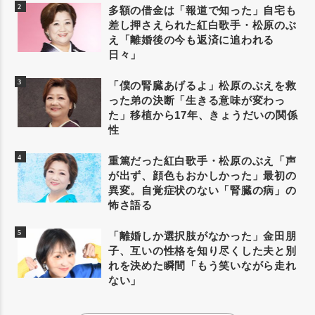
多額の借金は「報道で知った」自宅も
差し押さえられた紅白歌手・松原のぶ
え「離婚後の今も返済に追われる
日々」
「僕の腎臓あげるよ」松原のぶえを救
った弟の決断「生きる意味が変わっ
た」移植から17年、きょうだいの関係
性
重篤だった紅白歌手・松原のぶえ「声
が出ず、顔色もおかしかった」最初の
異変。自覚症状のない「腎臓の病」の
怖さ語る
「離婚しか選択肢がなかった」金田朋
子、互いの性格を知り尽くした夫と別
れを決めた瞬間「もう笑いながら走れ
ない」