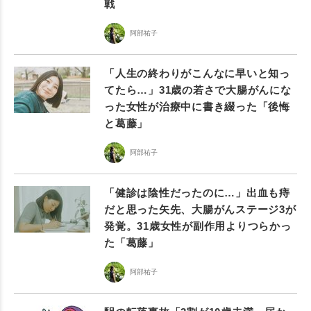
戦
阿部祐子
「人生の終わりがこんなに早いと知っ
てたら…」31歳の若さで大腸がんにな
った女性が治療中に書き綴った「後悔
と葛藤」
阿部祐子
「健診は陰性だったのに…」出血も痔
だと思った矢先、大腸がんステージ3が
発覚。31歳女性が副作用よりつらかっ
た「葛藤」
阿部祐子