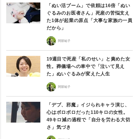
「ぬい活ブーム」で依頼は16倍「ぬい
ぐるみのお医者さん」死産の苦悩支え
た1体が起業の原点「大事な家族の一員
だから」
阿部祐子
19週目で死産「私のせい」と責めた女
性。葬儀場への車中で「泣いて見え
た」ぬいぐるみが変えた人生
阿部祐子
「デブ、邪魔」イジられキャラ演じ、
心はボロボロだった110キロの女性。
49キロ減の過程で「自分を労わる大切
さ」気づき