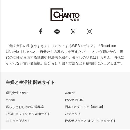
「働く女性の生きやすさ」にコミットするWEBメディア。「Reset our
Lifestyle（ちゃんと、自分たちの暮らしを整えたい）」という想いから、現
代の女性が直面する課題や解決法を紹介。暮らしの話題はもちろん、時代に
そぐわない古い価値観、自分らしく働く方法なども積極的にシェアします。
主婦と生活社 関連サイト
週刊女性PRIME
web!ar
mEdel
PASH! PLUS
暮らしとおしゃれの編集室
日本×アウトドア【cazual】
LEON オフィシャルWebサイト
パチクリ！
コミックPASH！
PASH!ブックス オフィシャルサイト