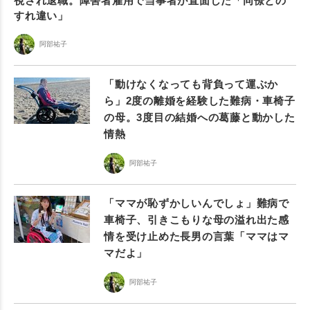
視され退職。障害者雇用で当事者が直面した「同僚との
すれ違い」
阿部祐子
「動けなくなっても背負って運ぶか
ら」2度の離婚を経験した難病・車椅子
の母。3度目の結婚への葛藤と動かした
情熱
阿部祐子
「ママが恥ずかしいんでしょ」難病で
車椅子、引きこもりな母の溢れ出た感
情を受け止めた長男の言葉「ママはマ
マだよ」
阿部祐子