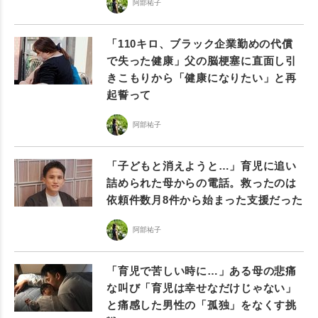
阿部祐子
「110キロ、ブラック企業勤めの代償
で失った健康」父の脳梗塞に直面し引
きこもりから「健康になりたい」と再
起誓って
阿部祐子
「子どもと消えようと…」育児に追い
詰められた母からの電話。救ったのは
依頼件数月8件から始まった支援だった
阿部祐子
「育児で苦しい時に…」ある母の悲痛
な叫び「育児は幸せなだけじゃない」
と痛感した男性の「孤独」をなくす挑