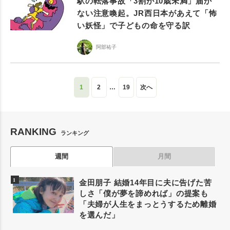
駅の転落事故「3割が10歳未満」届か
ない注意喚起。JR西日本があえて「怖
い妖怪」で子どもの命を守る訳
阿部祐子
1
2
…
19
次へ
RANKING
ランキング
週間
月間
金田朋子 結婚14年目に夫に告げた苦
しさ「僕が夢を諦めれば」の提案も
「夫婦が人生をまっとうするため離婚
を選んだ」