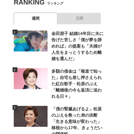
RANKING
ランキング
週間
月間
金田朋子 結婚14年目に夫に
告げた苦しさ「僕が夢を諦
めれば」の提案も「夫婦が
人生をまっとうするため離
婚を選んだ」
多額の借金は「報道で知っ
た」自宅も差し押さえられ
た紅白歌手・松原のぶえ
「離婚後の今も返済に追わ
れる日々」
「僕の腎臓あげるよ」松原
のぶえを救った弟の決断
「生きる意味が変わった」
移植から17年、きょうだい