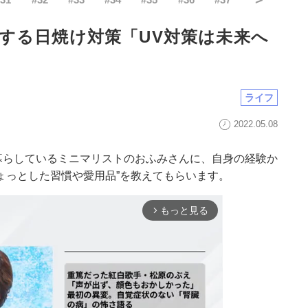
する日焼け対策「UV対策は未来へ
ライフ
2022.05.08
暮らしているミニマリストのおふみさんに、自身の経験か
ょっとした習慣や愛用品”を教えてもらいます。
もっと見る
arrow_forward_ios