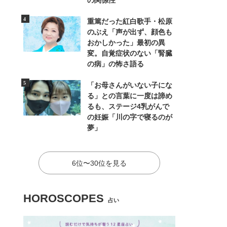
の関係性
重篤だった紅白歌手・松原
のぶえ「声が出ず、顔色も
おかしかった」最初の異
変。自覚症状のない「腎臓
の病」の怖さ語る
「お母さんがいない子にな
る」との言葉に一度は諦め
るも、ステージ4乳がんで
の妊娠「川の字で寝るのが
夢」
6位〜30位を見る
HOROSCOPES
占い