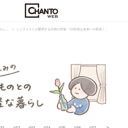
らし」
ミニマリストが愛用する日焼け対策「UV対策は未来への投資！」
>
#
31
#
32
#
33
#
34
#
35
#
36
#
37