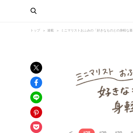
トップ
連載
ミニマリストおふみの「好きなものとの身軽な暮
<
#
28
#
29
#
30