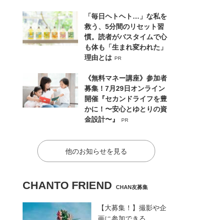
「毎日ヘトヘト…」な私を
救う、5分間のリセット習
慣。読者がバスタイムで心
も体も「生まれ変われた」
理由とは
PR
《無料マネー講座》参加者
募集！7月29日オンライン
開催『セカンドライフを豊
かに！〜安心とゆとりの資
金設計〜』
PR
他のお知らせを見る
CHANTO FRIEND
CHAN友募集
【大募集！】撮影や企
画に参加できる