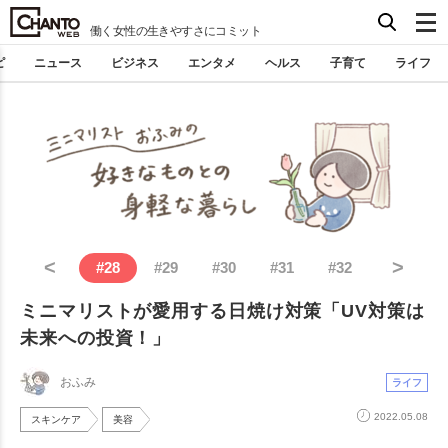
働く女性の生きやすさにコミット
ピ
ニュース
ビジネス
エンタメ
ヘルス
子育て
ライフ
<
>
#
28
#
29
#
30
#
31
#
32
ミニマリストが愛用する日焼け対策「UV対策は
未来への投資！」
おふみ
ライフ
2022.05.08
スキンケア
美容