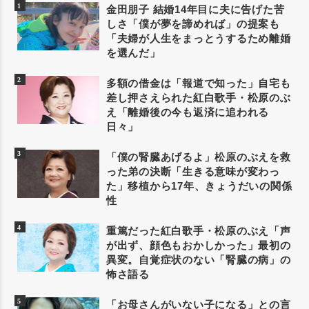
金田朋子 結婚14年目に夫に告げた苦
しさ「僕が夢を諦めれば」の提案も
「夫婦が人生をまっとうするため離婚
を選んだ」
多額の借金は「報道で知った」自宅も
差し押さえられた紅白歌手・松原のぶ
え「離婚後の今も返済に追われる
日々」
「僕の腎臓あげるよ」松原のぶえを救
った弟の決断「生きる意味が変わっ
た」移植から17年、きょうだいの関係
性
重篤だった紅白歌手・松原のぶえ「声
が出ず、顔色もおかしかった」最初の
異変。自覚症状のない「腎臓の病」の
怖さ語る
「お母さんがいない子になる」との言