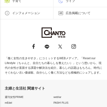
子育て
ライフ
インフォメーション
広告掲載について
「働く女性の生きやすさ」にコミットするWEBメディア。「Reset our
Lifestyle（ちゃんと、自分たちの暮らしを整えたい）」という想いから、現
代の女性が直面する課題や解決法を紹介。暮らしの話題はもちろん、時代に
そぐわない古い価値観、自分らしく働く方法なども積極的にシェアします。
主婦と生活社 関連サイト
週刊女性PRIME
web!ar
mEdel
PASH! PLUS