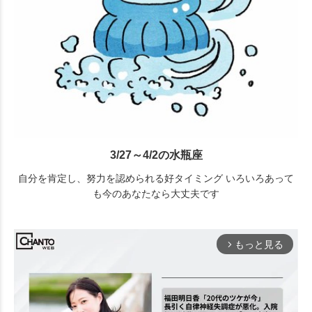
3/27～4/2の水瓶座
自分を肯定し、努力を認められる好タイミング いろいろあって
も今のあなたなら大丈夫です
もっと見る
arrow_forward_ios