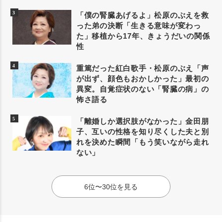
「僕の腎臓あげるよ」松原のぶえを救
った弟の決断「生きる意味が変わっ
た」移植から17年、きょうだいの関係
性
重篤だった紅白歌手・松原のぶえ「声
が出ず、顔色もおかしかった」最初の
異変。自覚症状のない「腎臓の病」の
怖さ語る
「離婚しか選択肢がなかった」金田朋
子、互いの性格を知り尽くした夫と別
れを決めた瞬間「もう笑いながら走れ
ない」
6位〜30位を見る