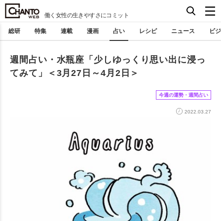
働く女性の生きやすさにコミット
総研
特集
連載
漫画
占い
レシピ
ニュース
ビジ
週間占い・水瓶座「少しゆっくり思い出に浸っ
てみて」＜3月27日～4月2日＞
今週の運勢・週間占い
2022.03.27