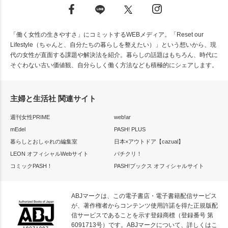
「働く女性の生きやすさ」にコミットするWEBメディア。「Reset our
Lifestyle（ちゃんと、自分たちの暮らしを整えたい）」という想いから、現
代の女性が直面する課題や解決法を紹介。暮らしの話題はもちろん、時代に
そぐわない古い価値観、自分らしく働く方法なども積極的にシェアします。
主婦と生活社 関連サイト
週刊女性PRIME
web!ar
mEdel
PASH! PLUS
暮らしとおしゃれの編集室
日本×アウトドア【cazual】
LEON オフィシャルWebサイト
パチクリ！
コミックPASH！
PASH!ブックス オフィシャルサイト
ABJマークは、この電子書店・電子書籍配信サービス
が、著作権者からコンテンツ使用許諾を得た正規版配
信サービスであることを示す登録商標（登録番号 第
6091713号）です。ABJマークについて、詳しくはこ