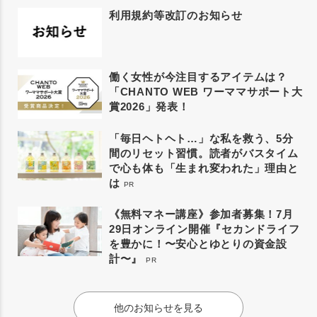
利用規約等改訂のお知らせ
働く女性が今注目するアイテムは？
「CHANTO WEB ワーママサポート大
賞2026」発表！
「毎日ヘトヘト…」な私を救う、5分
間のリセット習慣。読者がバスタイム
で心も体も「生まれ変われた」理由と
は
PR
《無料マネー講座》参加者募集！7月
29日オンライン開催『セカンドライフ
を豊かに！〜安心とゆとりの資金設
計〜』
PR
他のお知らせを見る