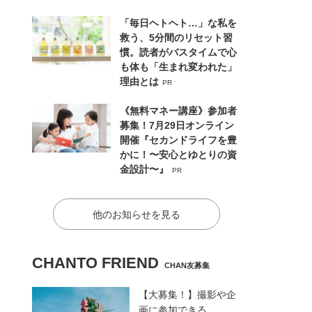
「毎日ヘトヘト…」な私を
救う、5分間のリセット習
慣。読者がバスタイムで心
も体も「生まれ変われた」
理由とは
PR
《無料マネー講座》参加者
募集！7月29日オンライン
開催『セカンドライフを豊
かに！〜安心とゆとりの資
金設計〜』
PR
他のお知らせを見る
CHANTO FRIEND
CHAN友募集
【大募集！】撮影や企
画に参加できる