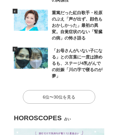
の関係性
重篤だった紅白歌手・松原
のぶえ「声が出ず、顔色も
おかしかった」最初の異
変。自覚症状のない「腎臓
の病」の怖さ語る
「お母さんがいない子にな
る」との言葉に一度は諦め
るも、ステージ4乳がんで
の妊娠「川の字で寝るのが
夢」
6位〜30位を見る
HOROSCOPES
占い