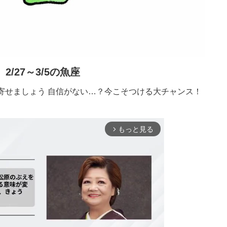
2/27～3/5の魚座
寄せましょう 自信がない…？今こそつける大チャンス！
もっと見る
arrow_forward_ios