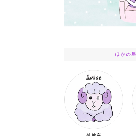
ほかの
牡羊座