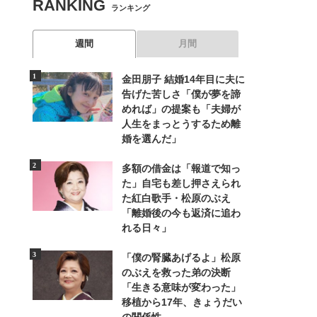
RANKING
ランキング
週間
月間
金田朋子 結婚14年目に夫に
告げた苦しさ「僕が夢を諦
めれば」の提案も「夫婦が
人生をまっとうするため離
婚を選んだ」
多額の借金は「報道で知っ
た」自宅も差し押さえられ
た紅白歌手・松原のぶえ
「離婚後の今も返済に追わ
れる日々」
「僕の腎臓あげるよ」松原
のぶえを救った弟の決断
「生きる意味が変わった」
移植から17年、きょうだい