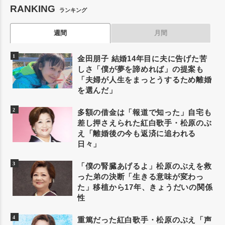
RANKING
ランキング
週間
月間
金田朋子 結婚14年目に夫に告げた苦
しさ「僕が夢を諦めれば」の提案も
「夫婦が人生をまっとうするため離婚
を選んだ」
多額の借金は「報道で知った」自宅も
差し押さえられた紅白歌手・松原のぶ
え「離婚後の今も返済に追われる
日々」
「僕の腎臓あげるよ」松原のぶえを救
った弟の決断「生きる意味が変わっ
た」移植から17年、きょうだいの関係
性
重篤だった紅白歌手・松原のぶえ「声