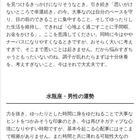
を見つけるきっかけになりそうなとき。引き続き「思いがけ
ないところで幸運続き」の今。大事なのは自分のペースを守
り、目の前のできることに集中すること。そしてゆったりし
た生活を維持し、できれば「心地よく過ごすことに手間暇、
お金をかける」。ここを意識してください。同時に今はやや
ナーバスになりやすくなるときですが、おそらく大いに考え
すぎで、そこまで悪いことは起きません。だから悩みすぎち
ゃうともったいないのね。調子が乱れたらまずは十分休養
を。考えすぎないこと。今はそれで大丈夫です。
水瓶座・男性の運勢
力を抜き、ゆったりとした時間に身をゆだねることで大事な
ヒントをつかみそうな印象のとき。今は再びネガティブな心
境になりやすい時期ですが、基本今起こる心配事にはそこま
で根拠がありません。また時間と共に薄れる可能性大なの