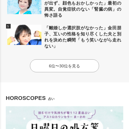
が出ず、顔色もおかしかった」最初の
異変。自覚症状のない「腎臓の病」の
怖さ語る
「離婚しか選択肢がなかった」金田朋
子、互いの性格を知り尽くした夫と別
れを決めた瞬間「もう笑いながら走れ
ない」
6位〜30位を見る
HOROSCOPES
占い