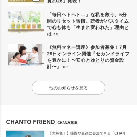
賞2026」発表！
「毎日ヘトヘト…」な私を救う、5分
間のリセット習慣。読者がバスタイム
で心も体も「生まれ変われた」理由と
は
PR
《無料マネー講座》参加者募集！7月
29日オンライン開催『セカンドライフ
を豊かに！〜安心とゆとりの資金設
計〜』
PR
他のお知らせを見る
CHANTO FRIEND
CHAN友募集
【大募集！】撮影や企画に参加できる「CHAN