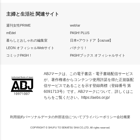
主婦と生活社 関連サイト
週刊女性PRIME
web!ar
mEdel
PASH! PLUS
暮らしとおしゃれの編集室
日本×アウトドア【cazual】
LEON オフィシャルWebサイト
パチクリ！
コミックPASH！
PASH!ブックス オフィシャルサイト
ABJマークは、この電子書店・電子書籍配信サービス
が、著作権者からコンテンツ使用許諾を得た正規版配
信サービスであることを示す登録商標（登録番号 第
6091713号）です。ABJマークについて、詳しくはこ
ちらをご覧ください。
https://aebs.or.jp/
利用規約
パーソナルデータの外部送信について
プライバシーポリシー
会社概要
COPYRIGHT © SHUFU TO SEIKATSU SHA CO.,LTD. All rights reserved.