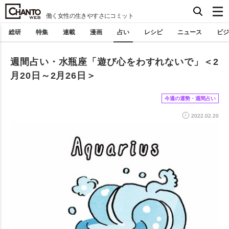
働く女性の生きやすさにコミット
総研
特集
連載
漫画
占い
レシピ
ニュース
ビジ
週間占い・水瓶座「遊び心をわすれないで」＜2
月20日～2月26日＞
今週の運勢・週間占い
2022.02.20