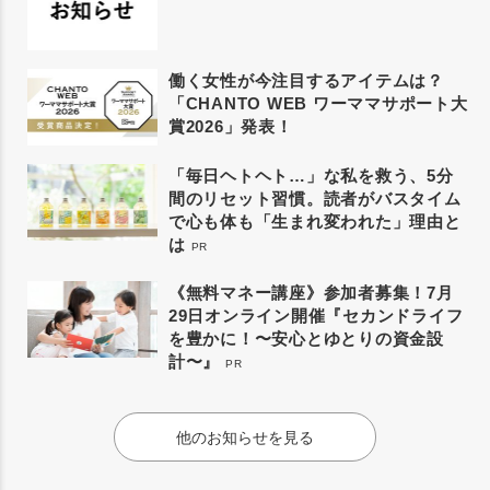
働く女性が今注目するアイテムは？
「CHANTO WEB ワーママサポート大
賞2026」発表！
「毎日ヘトヘト…」な私を救う、5分
間のリセット習慣。読者がバスタイム
で心も体も「生まれ変われた」理由と
は
PR
《無料マネー講座》参加者募集！7月
29日オンライン開催『セカンドライフ
を豊かに！〜安心とゆとりの資金設
計〜』
PR
他のお知らせを見る