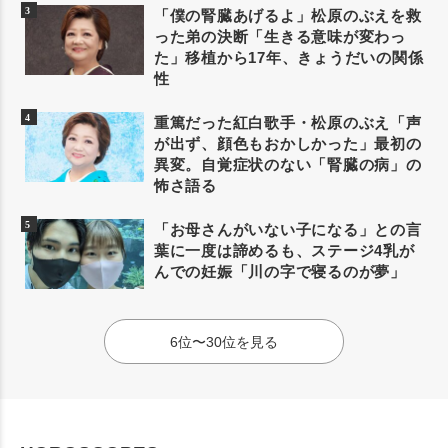
「僕の腎臓あげるよ」松原のぶえを救
った弟の決断「生きる意味が変わっ
た」移植から17年、きょうだいの関係
性
重篤だった紅白歌手・松原のぶえ「声
が出ず、顔色もおかしかった」最初の
異変。自覚症状のない「腎臓の病」の
怖さ語る
「お母さんがいない子になる」との言
葉に一度は諦めるも、ステージ4乳が
んでの妊娠「川の字で寝るのが夢」
6位〜30位を見る