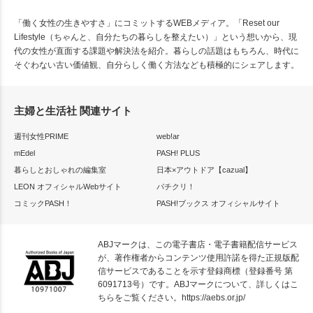
「働く女性の生きやすさ」にコミットするWEBメディア。「Reset our
Lifestyle（ちゃんと、自分たちの暮らしを整えたい）」という想いから、現
代の女性が直面する課題や解決法を紹介。暮らしの話題はもちろん、時代に
そぐわない古い価値観、自分らしく働く方法なども積極的にシェアします。
主婦と生活社 関連サイト
週刊女性PRIME
web!ar
mEdel
PASH! PLUS
暮らしとおしゃれの編集室
日本×アウトドア【cazual】
LEON オフィシャルWebサイト
パチクリ！
コミックPASH！
PASH!ブックス オフィシャルサイト
ABJマークは、この電子書店・電子書籍配信サービス
が、著作権者からコンテンツ使用許諾を得た正規版配
信サービスであることを示す登録商標（登録番号 第
6091713号）です。ABJマークについて、詳しくはこ
ちらをご覧ください。
https://aebs.or.jp/