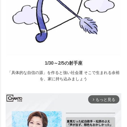
1/30～2/5の射手座
「具体的な自信の源」を作ると強い社会運 そこで生まれる余裕
を、家に持ち込みましょう
もっと見る
arrow_forward_ios