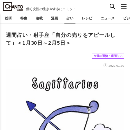
働く女性の生きやすさにコミット
総研
特集
連載
漫画
占い
レシピ
ニュース
ビジ
週間占い・射手座「自分の売りをアピールし
て」＜1月30日～2月5日＞
今週の運勢・週間占い
2022.01.30