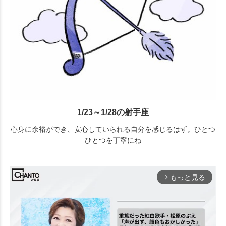
1/23～1/28の射手座
心身に余裕ができ、安心していられる自分を感じるはず。ひとつ
ひとつを丁寧にね
もっと見る
arrow_forward_ios