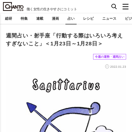
働く女性の生きやすさにコミット
総研
特集
連載
漫画
占い
レシピ
ニュース
ビジ
週間占い・射手座「行動する際はいろいろ考え
すぎないこと」＜1月23日～1月28日＞
今週の運勢・週間占い
2022.01.23