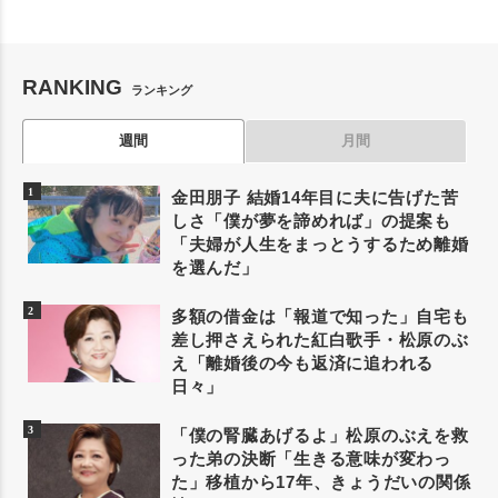
RANKING
ランキング
週間
月間
金田朋子 結婚14年目に夫に告げた苦
しさ「僕が夢を諦めれば」の提案も
「夫婦が人生をまっとうするため離婚
を選んだ」
多額の借金は「報道で知った」自宅も
差し押さえられた紅白歌手・松原のぶ
え「離婚後の今も返済に追われる
日々」
「僕の腎臓あげるよ」松原のぶえを救
った弟の決断「生きる意味が変わっ
た」移植から17年、きょうだいの関係