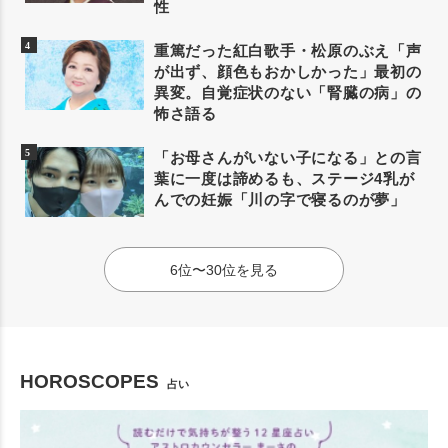
性
重篤だった紅白歌手・松原のぶえ「声
が出ず、顔色もおかしかった」最初の
異変。自覚症状のない「腎臓の病」の
怖さ語る
「お母さんがいない子になる」との言
葉に一度は諦めるも、ステージ4乳が
んでの妊娠「川の字で寝るのが夢」
6位〜30位を見る
HOROSCOPES
占い