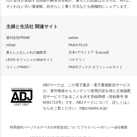
代の女性が直面する課題や解決法を紹介。暮らしの話題はもちろん、時代に
そぐわない古い価値観、自分らしく働く方法なども積極的にシェアします。
主婦と生活社 関連サイト
週刊女性PRIME
web!ar
mEdel
PASH! PLUS
暮らしとおしゃれの編集室
日本×アウトドア【cazual】
LEON オフィシャルWebサイト
パチクリ！
コミックPASH！
PASH!ブックス オフィシャルサイト
ABJマークは、この電子書店・電子書籍配信サービス
が、著作権者からコンテンツ使用許諾を得た正規版配
信サービスであることを示す登録商標（登録番号 第
6091713号）です。ABJマークについて、詳しくはこ
ちらをご覧ください。
https://aebs.or.jp/
利用規約
パーソナルデータの外部送信について
プライバシーポリシー
会社概要