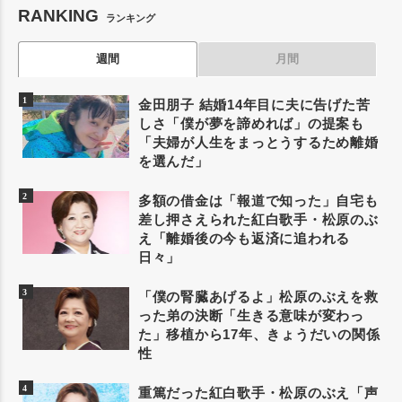
RANKING
ランキング
週間
月間
金田朋子 結婚14年目に夫に告げた苦
しさ「僕が夢を諦めれば」の提案も
「夫婦が人生をまっとうするため離婚
を選んだ」
多額の借金は「報道で知った」自宅も
差し押さえられた紅白歌手・松原のぶ
え「離婚後の今も返済に追われる
日々」
「僕の腎臓あげるよ」松原のぶえを救
った弟の決断「生きる意味が変わっ
た」移植から17年、きょうだいの関係
性
重篤だった紅白歌手・松原のぶえ「声