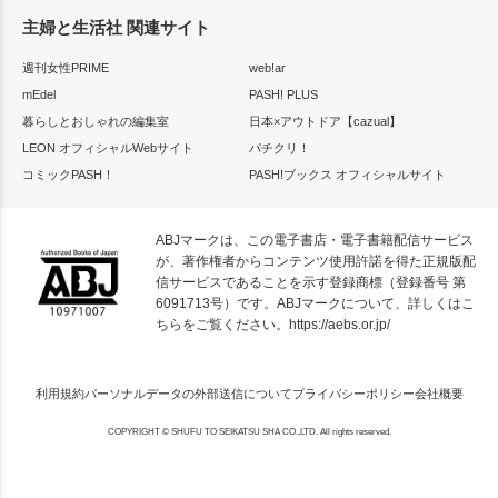
主婦と生活社 関連サイト
週刊女性PRIME
web!ar
mEdel
PASH! PLUS
暮らしとおしゃれの編集室
日本×アウトドア【cazual】
LEON オフィシャルWebサイト
パチクリ！
コミックPASH！
PASH!ブックス オフィシャルサイト
ABJマークは、この電子書店・電子書籍配信サービス
が、著作権者からコンテンツ使用許諾を得た正規版配
信サービスであることを示す登録商標（登録番号 第
6091713号）です。ABJマークについて、詳しくはこ
ちらをご覧ください。
https://aebs.or.jp/
利用規約
パーソナルデータの外部送信について
プライバシーポリシー
会社概要
COPYRIGHT © SHUFU TO SEIKATSU SHA CO.,LTD. All rights reserved.