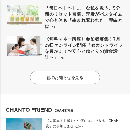
「毎日ヘトヘト…」な私を救う、5分
間のリセット習慣。読者がバスタイム
で心も体も「生まれ変われた」理由と
は
PR
《無料マネー講座》参加者募集！7月
29日オンライン開催『セカンドライフ
を豊かに！〜安心とゆとりの資金設
計〜』
PR
他のお知らせを見る
CHANTO FRIEND
CHAN友募集
【大募集！】撮影や企画に参加できる「CHAN
友」に参加しませんか？