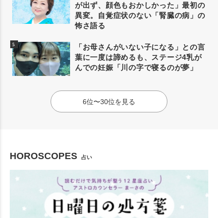
が出ず、顔色もおかしかった」最初の
異変。自覚症状のない「腎臓の病」の
怖さ語る
「お母さんがいない子になる」との言
葉に一度は諦めるも、ステージ4乳が
んでの妊娠「川の字で寝るのが夢」
6位〜30位を見る
HOROSCOPES
占い