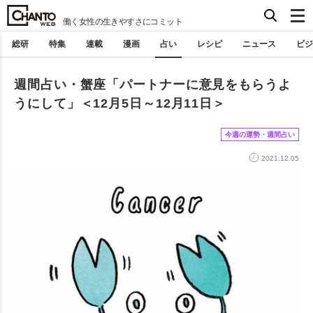
働く女性の生きやすさにコミット
総研
特集
連載
漫画
占い
レシピ
ニュース
ビジ
週間占い・蟹座「パートナーに意見をもらうよ
うにして」＜12月5日～12月11日＞
今週の運勢・週間占い
2021.12.05