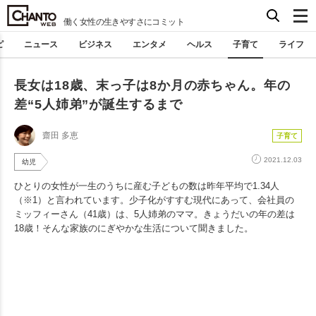
働く女性の生きやすさにコミット
ピ
ニュース
ビジネス
エンタメ
ヘルス
子育て
ライフ
長女は18歳、末っ子は8か月の赤ちゃん。年の
差“5人姉弟”が誕生するまで
齋田 多恵
子育て
2021.12.03
幼児
ひとりの女性が一生のうちに産む子どもの数は昨年平均で1.34人
（※1）と言われています。少子化がすすむ現代にあって、会社員の
ミッフィーさん（41歳）は、5人姉弟のママ。きょうだいの年の差は
18歳！そんな家族のにぎやかな生活について聞きました。