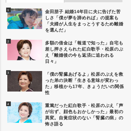
金田朋子 結婚14年目に夫に告げた苦
しさ「僕が夢を諦めれば」の提案も
「夫婦が人生をまっとうするため離婚
を選んだ」
多額の借金は「報道で知った」自宅も
差し押さえられた紅白歌手・松原のぶ
え「離婚後の今も返済に追われる
日々」
「僕の腎臓あげるよ」松原のぶえを救
った弟の決断「生きる意味が変わっ
た」移植から17年、きょうだいの関係
性
重篤だった紅白歌手・松原のぶえ「声
が出ず、顔色もおかしかった」最初の
異変。自覚症状のない「腎臓の病」の
怖さ語る