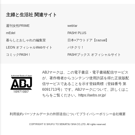
主婦と生活社 関連サイト
週刊女性PRIME
web!ar
mEdel
PASH! PLUS
暮らしとおしゃれの編集室
日本×アウトドア【cazual】
LEON オフィシャルWebサイト
パチクリ！
コミックPASH！
PASH!ブックス オフィシャルサイト
ABJマークは、この電子書店・電子書籍配信サービス
が、著作権者からコンテンツ使用許諾を得た正規版配
信サービスであることを示す登録商標（登録番号 第
6091713号）です。ABJマークについて、詳しくはこ
ちらをご覧ください。
https://aebs.or.jp/
利用規約
パーソナルデータの外部送信について
プライバシーポリシー
会社概要
COPYRIGHT © SHUFU TO SEIKATSU SHA CO.,LTD. All rights reserved.