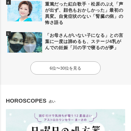
重篤だった紅白歌手・松原のぶえ「声
が出ず、顔色もおかしかった」最初の
異変。自覚症状のない「腎臓の病」の
怖さ語る
「お母さんがいない子になる」との言
葉に一度は諦めるも、ステージ4乳が
んでの妊娠「川の字で寝るのが夢」
6位〜30位を見る
HOROSCOPES
占い