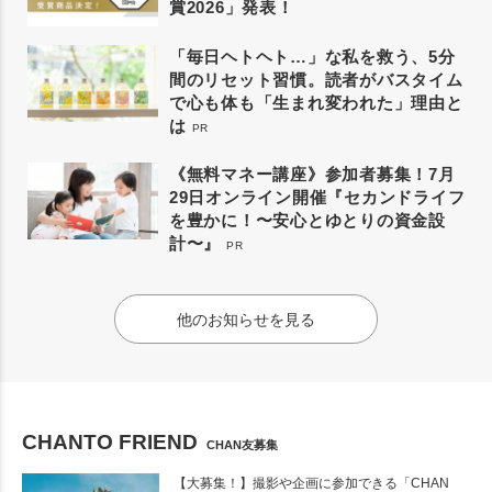
賞2026」発表！
「毎日ヘトヘト…」な私を救う、5分
間のリセット習慣。読者がバスタイム
で心も体も「生まれ変われた」理由と
は
PR
《無料マネー講座》参加者募集！7月
29日オンライン開催『セカンドライフ
を豊かに！〜安心とゆとりの資金設
計〜』
PR
他のお知らせを見る
CHANTO FRIEND
CHAN友募集
【大募集！】撮影や企画に参加できる「CHAN