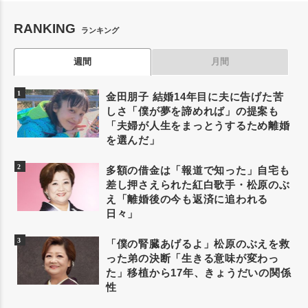
RANKING
ランキング
週間
月間
金田朋子 結婚14年目に夫に告げた苦
しさ「僕が夢を諦めれば」の提案も
「夫婦が人生をまっとうするため離婚
を選んだ」
多額の借金は「報道で知った」自宅も
差し押さえられた紅白歌手・松原のぶ
え「離婚後の今も返済に追われる
日々」
「僕の腎臓あげるよ」松原のぶえを救
った弟の決断「生きる意味が変わっ
た」移植から17年、きょうだいの関係
性