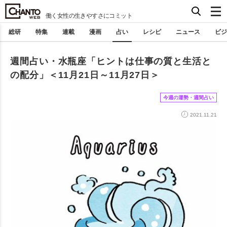
働く女性の生きやすさにコミット
総研
特集
連載
漫画
占い
レシピ
ニュース
ビジ
週間占い・水瓶座「ヒントは仕事の質と生活と
の配分」＜11月21日～11月27日＞
今週の運勢・週間占い
2021.11.21