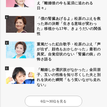
え「離婚後の今も返済に追われる
日々」
「僕の腎臓あげるよ」松原のぶえを救
った弟の決断「生きる意味が変わっ
た」移植から17年、きょうだいの関係
性
重篤だった紅白歌手・松原のぶえ「声
が出ず、顔色もおかしかった」最初の
異変。自覚症状のない「腎臓の病」の
怖さ語る
「離婚しか選択肢がなかった」金田朋
子、互いの性格を知り尽くした夫と別
れを決めた瞬間「もう笑いながら走れ
ない」
6位〜30位を見る