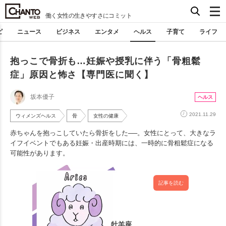
働く女性の生きやすさにコミット
ピ
ニュース
ビジネス
エンタメ
ヘルス
子育て
ライフ
抱っこで骨折も…妊娠や授乳に伴う「骨粗鬆
症」原因と怖さ【専門医に聞く】
坂本優子
ヘルス
2021.11.29
ウィメンズヘルス
骨
女性の健康
赤ちゃんを抱っこしていたら骨折をした──。女性にとって、大きなラ
イフイベントでもある妊娠・出産時期には、一時的に骨粗鬆症になる
可能性があります。
記事を読む