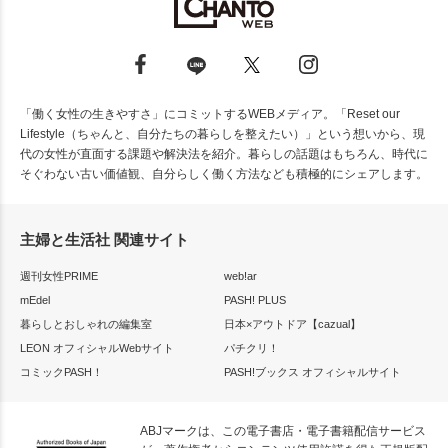
「働く女性の生きやすさ」にコミットするWEBメディア。「Reset our
Lifestyle（ちゃんと、自分たちの暮らしを整えたい）」という想いから、現
代の女性が直面する課題や解決法を紹介。暮らしの話題はもちろん、時代に
そぐわない古い価値観、自分らしく働く方法なども積極的にシェアします。
主婦と生活社 関連サイト
週刊女性PRIME
web!ar
mEdel
PASH! PLUS
暮らしとおしゃれの編集室
日本×アウトドア【cazual】
LEON オフィシャルWebサイト
パチクリ！
コミックPASH！
PASH!ブックス オフィシャルサイト
ABJマークは、この電子書店・電子書籍配信サービス