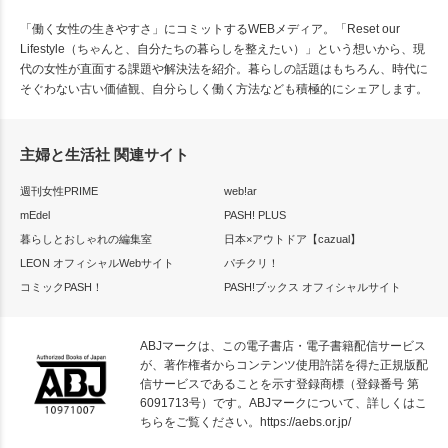
「働く女性の生きやすさ」にコミットするWEBメディア。「Reset our
Lifestyle（ちゃんと、自分たちの暮らしを整えたい）」という想いから、現
代の女性が直面する課題や解決法を紹介。暮らしの話題はもちろん、時代に
そぐわない古い価値観、自分らしく働く方法なども積極的にシェアします。
主婦と生活社 関連サイト
週刊女性PRIME
web!ar
mEdel
PASH! PLUS
暮らしとおしゃれの編集室
日本×アウトドア【cazual】
LEON オフィシャルWebサイト
パチクリ！
コミックPASH！
PASH!ブックス オフィシャルサイト
ABJマークは、この電子書店・電子書籍配信サービス
が、著作権者からコンテンツ使用許諾を得た正規版配
信サービスであることを示す登録商標（登録番号 第
6091713号）です。ABJマークについて、詳しくはこ
ちらをご覧ください。
https://aebs.or.jp/