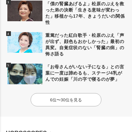
「僕の腎臓あげるよ」松原のぶえを救
った弟の決断「生きる意味が変わっ
た」移植から17年、きょうだいの関係
性
重篤だった紅白歌手・松原のぶえ「声
が出ず、顔色もおかしかった」最初の
異変。自覚症状のない「腎臓の病」の
怖さ語る
「お母さんがいない子になる」との言
葉に一度は諦めるも、ステージ4乳が
んでの妊娠「川の字で寝るのが夢」
6位〜30位を見る