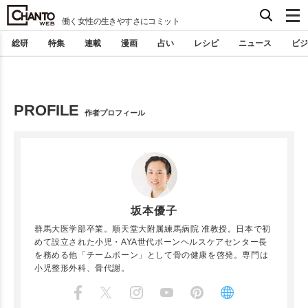
働く女性の生きやすさにコミット
総研
特集
連載
漫画
占い
レシピ
ニュース
ビジ
PROFILE
作者プロフィール
坂本優子
群馬大医学部卒業。順天堂大附属練馬病院 准教授。日本で初
めて設立された小児・AYA世代ボーンヘルスケアセンター長
を務める他「チームボーン」として骨の健康を啓発。専門は
小児整形外科、骨代謝。