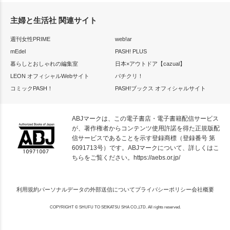
主婦と生活社 関連サイト
週刊女性PRIME
web!ar
mEdel
PASH! PLUS
暮らしとおしゃれの編集室
日本×アウトドア【cazual】
LEON オフィシャルWebサイト
パチクリ！
コミックPASH！
PASH!ブックス オフィシャルサイト
ABJマークは、この電子書店・電子書籍配信サービス
が、著作権者からコンテンツ使用許諾を得た正規版配
信サービスであることを示す登録商標（登録番号 第
6091713号）です。ABJマークについて、詳しくはこ
ちらをご覧ください。
https://aebs.or.jp/
利用規約
パーソナルデータの外部送信について
プライバシーポリシー
会社概要
COPYRIGHT © SHUFU TO SEIKATSU SHA CO.,LTD. All rights reserved.