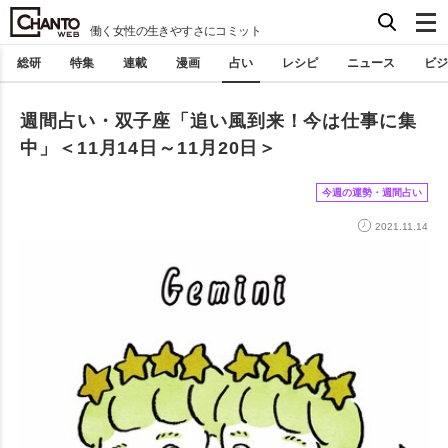
働く女性の生きやすさにコミット
総研
特集
連載
漫画
占い
レシピ
ニュース
ビジ
週間占い・双子座「追い風到来！今は仕事に集
中」＜11月14日～11月20日＞
今週の運勢・週間占い
2021.11.14