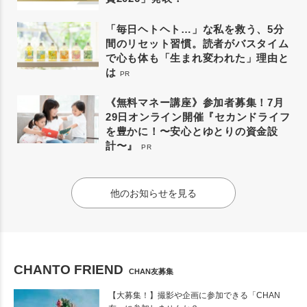
「毎日ヘトヘト…」な私を救う、5分
間のリセット習慣。読者がバスタイム
で心も体も「生まれ変われた」理由と
は
PR
《無料マネー講座》参加者募集！7月
29日オンライン開催『セカンドライフ
を豊かに！〜安心とゆとりの資金設
計〜』
PR
他のお知らせを見る
CHANTO FRIEND
CHAN友募集
【大募集！】撮影や企画に参加できる「CHAN