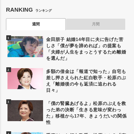
RANKING
ランキング
週間
月間
金田朋子 結婚14年目に夫に告げた苦
しさ「僕が夢を諦めれば」の提案も
「夫婦が人生をまっとうするため離婚
を選んだ」
多額の借金は「報道で知った」自宅も
差し押さえられた紅白歌手・松原のぶ
え「離婚後の今も返済に追われる
日々」
「僕の腎臓あげるよ」松原のぶえを救
った弟の決断「生きる意味が変わっ
た」移植から17年、きょうだいの関係
性