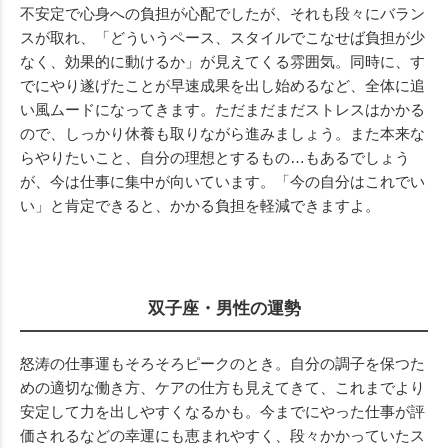
不安定で心身への負担が心配でしたが、それも段々にバラン
スが取れ、「どういうペース、スタイルでこなせば負担が少
なく、効果的に動けるか」が見えてくる雰囲気。同時に、す
でにやり遂げたことが早速成果を出し始めるなど、全体に追
い風ムードになってきます。ただまだまだストレスはかかる
ので、しっかり休養も取りながら進みましょう。また本来な
らやりたいこと、自分の理想とするもの…もあるでしょう
が、今は仕事に集中が向いています。「今の自分はこれでい
い」と肯定できると、かかる負担を軽減できますよ。
双子座・男性の運勢
怒涛の仕事運もそろそろピークのとき。自分の調子を保つた
めの適切な働き方、ケアの仕方も見えてきて、これまでより
安定して力を出しやすくなるかも。今までにやった仕事が評
価されるなどの幸運にも恵まれやすく、段々かかっていたス