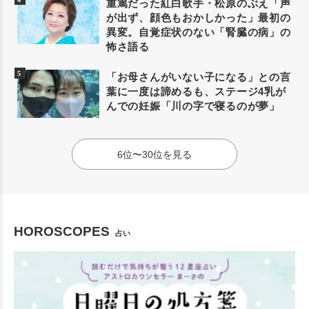
重篤だった紅白歌手・松原のぶえ「声
が出ず、顔色もおかしかった」最初の
異変。自覚症状のない「腎臓の病」の
怖さ語る
「お母さんがいない子になる」との言
葉に一度は諦めるも、ステージ4乳が
んでの妊娠「川の字で寝るのが夢」
6位〜30位を見る
HOROSCOPES
占い