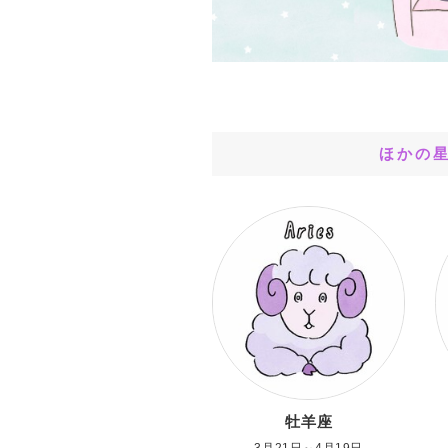
ほかの
牡羊座
3月21日～4月19日