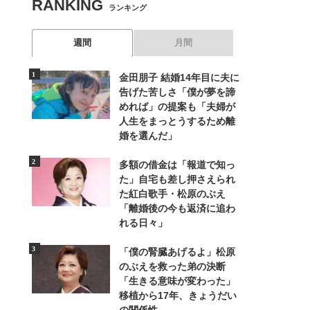
RANKING
ランキング
週間
月間
金田朋子 結婚14年目に夫に
告げた苦しさ「僕が夢を諦
めれば」の提案も「夫婦が
人生をまっとうするため離
婚を選んだ」
多額の借金は「報道で知っ
た」自宅も差し押さえられ
た紅白歌手・松原のぶえ
「離婚後の今も返済に追わ
れる日々」
「僕の腎臓あげるよ」松原
のぶえを救った弟の決断
「生きる意味が変わった」
移植から17年、きょうだい