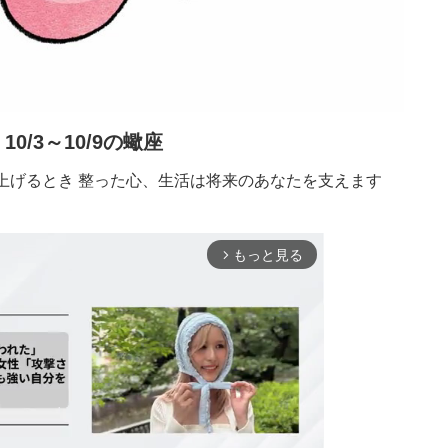
10/3～10/9の蠍座
上げるとき 整った心、生活は将来のあなたを支えます
もっと見る
arrow_forward_ios