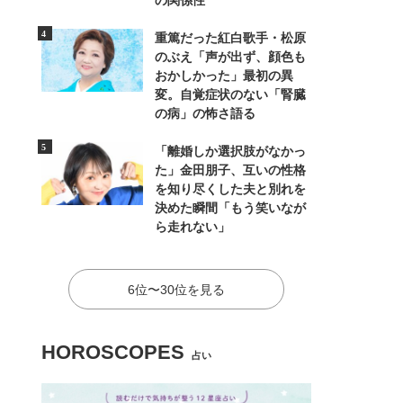
の関係性
重篤だった紅白歌手・松原
のぶえ「声が出ず、顔色も
おかしかった」最初の異
変。自覚症状のない「腎臓
の病」の怖さ語る
「離婚しか選択肢がなかっ
た」金田朋子、互いの性格
を知り尽くした夫と別れを
決めた瞬間「もう笑いなが
ら走れない」
6位〜30位を見る
HOROSCOPES
占い