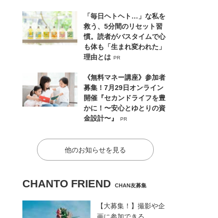
「毎日ヘトヘト…」な私を
救う、5分間のリセット習
慣。読者がバスタイムで心
も体も「生まれ変われた」
理由とは
PR
《無料マネー講座》参加者
募集！7月29日オンライン
開催『セカンドライフを豊
かに！〜安心とゆとりの資
金設計〜』
PR
他のお知らせを見る
CHANTO FRIEND
CHAN友募集
【大募集！】撮影や企
画に参加できる