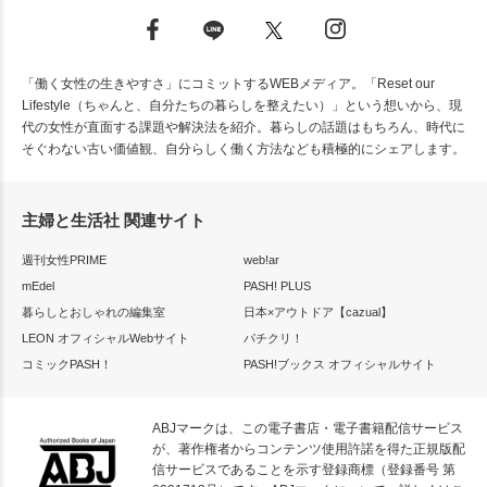
「働く女性の生きやすさ」にコミットするWEBメディア。「Reset our
Lifestyle（ちゃんと、自分たちの暮らしを整えたい）」という想いから、現
代の女性が直面する課題や解決法を紹介。暮らしの話題はもちろん、時代に
そぐわない古い価値観、自分らしく働く方法なども積極的にシェアします。
主婦と生活社 関連サイト
週刊女性PRIME
web!ar
mEdel
PASH! PLUS
暮らしとおしゃれの編集室
日本×アウトドア【cazual】
LEON オフィシャルWebサイト
パチクリ！
コミックPASH！
PASH!ブックス オフィシャルサイト
ABJマークは、この電子書店・電子書籍配信サービス
が、著作権者からコンテンツ使用許諾を得た正規版配
信サービスであることを示す登録商標（登録番号 第