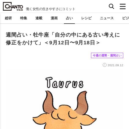
働く女性の生きやすさにコミット
総研
特集
連載
漫画
占い
レシピ
ニュース
ビジ
週間占い・牡牛座「自分の中にある古い考えに
修正をかけて」＜9月12日〜9月18日＞
今週の運勢・週間占い
2021.09.12