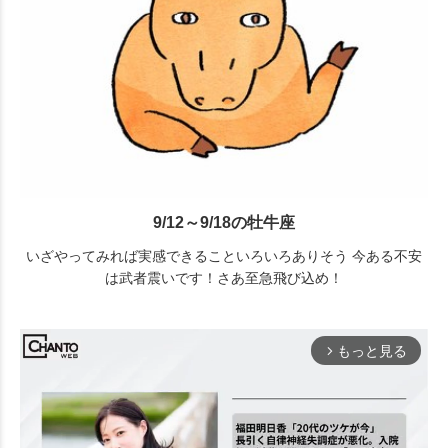
9/12～9/18の牡牛座
いざやってみれば実感できることいろいろありそう 今ある不安
は武者震いです！さあ至急飛び込め！
もっと見る
arrow_forward_ios