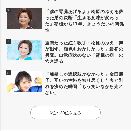
「僕の腎臓あげるよ」松原のぶえを救
った弟の決断「生きる意味が変わっ
た」移植から17年、きょうだいの関係
性
重篤だった紅白歌手・松原のぶえ「声
が出ず、顔色もおかしかった」最初の
異変。自覚症状のない「腎臓の病」の
怖さ語る
「離婚しか選択肢がなかった」金田朋
子、互いの性格を知り尽くした夫と別
れを決めた瞬間「もう笑いながら走れ
ない」
6位〜30位を見る