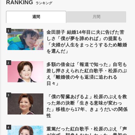
RANKING
ランキング
週間
月間
金田朋子 結婚14年目に夫に告げた苦
しさ「僕が夢を諦めれば」の提案も
「夫婦が人生をまっとうするため離婚
を選んだ」
多額の借金は「報道で知った」自宅も
差し押さえられた紅白歌手・松原のぶ
え「離婚後の今も返済に追われる
日々」
「僕の腎臓あげるよ」松原のぶえを救
った弟の決断「生きる意味が変わっ
た」移植から17年、きょうだいの関係
性
重篤だった紅白歌手・松原のぶえ「声