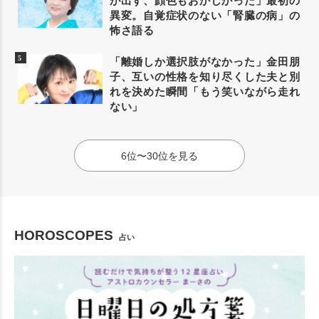
が出ず、顔色もおかしかった」最初の
異変。自覚症状のない「腎臓の病」の
怖さ語る
「離婚しか選択肢がなかった」金田朋
子、互いの性格を知り尽くした夫と別
れを決めた瞬間「もう笑いながら走れ
ない」
6位〜30位を見る
HOROSCOPES
占い