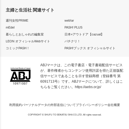
主婦と生活社 関連サイト
週刊女性PRIME
web!ar
mEdel
PASH! PLUS
暮らしとおしゃれの編集室
日本×アウトドア【cazual】
LEON オフィシャルWebサイト
パチクリ！
コミックPASH！
PASH!ブックス オフィシャルサイト
ABJマークは、この電子書店・電子書籍配信サービス
が、著作権者からコンテンツ使用許諾を得た正規版配
信サービスであることを示す登録商標（登録番号 第
6091713号）です。ABJマークについて、詳しくはこ
ちらをご覧ください。
https://aebs.or.jp/
利用規約
パーソナルデータの外部送信について
プライバシーポリシー
会社概要
COPYRIGHT © SHUFU TO SEIKATSU SHA CO.,LTD. All rights reserved.