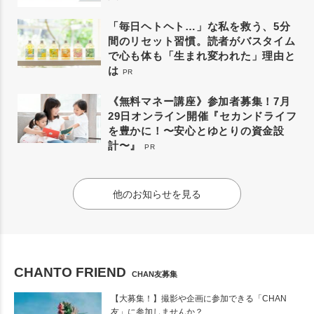
「毎日ヘトヘト…」な私を救う、5分
間のリセット習慣。読者がバスタイム
で心も体も「生まれ変われた」理由と
は
PR
《無料マネー講座》参加者募集！7月
29日オンライン開催『セカンドライフ
を豊かに！〜安心とゆとりの資金設
計〜』
PR
他のお知らせを見る
CHANTO FRIEND
CHAN友募集
【大募集！】撮影や企画に参加できる「CHAN
友」に参加しませんか？