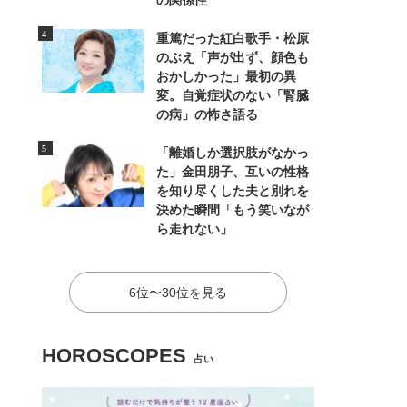
の関係性
重篤だった紅白歌手・松原
のぶえ「声が出ず、顔色も
おかしかった」最初の異
変。自覚症状のない「腎臓
の病」の怖さ語る
「離婚しか選択肢がなかっ
た」金田朋子、互いの性格
を知り尽くした夫と別れを
決めた瞬間「もう笑いなが
ら走れない」
6位〜30位を見る
HOROSCOPES
占い