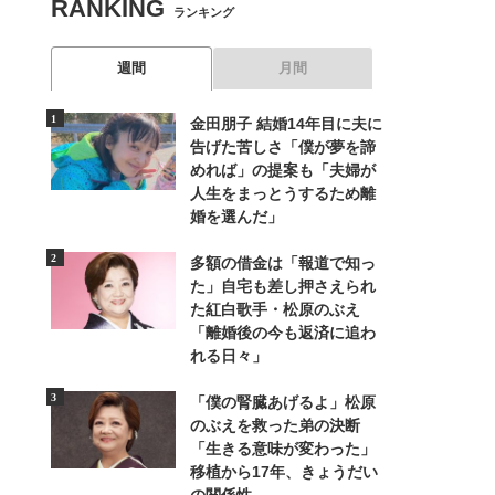
RANKING
ランキング
週間
月間
金田朋子 結婚14年目に夫に
告げた苦しさ「僕が夢を諦
めれば」の提案も「夫婦が
人生をまっとうするため離
婚を選んだ」
多額の借金は「報道で知っ
た」自宅も差し押さえられ
た紅白歌手・松原のぶえ
「離婚後の今も返済に追わ
れる日々」
「僕の腎臓あげるよ」松原
のぶえを救った弟の決断
「生きる意味が変わった」
移植から17年、きょうだい