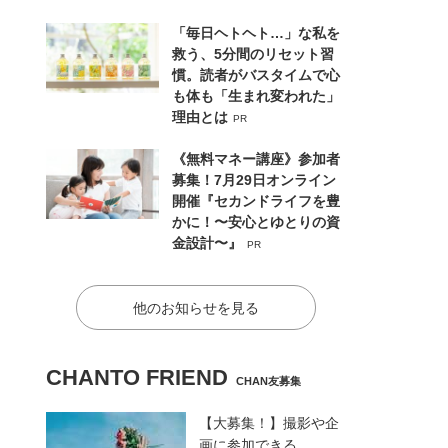
「毎日ヘトヘト…」な私を
救う、5分間のリセット習
慣。読者がバスタイムで心
も体も「生まれ変われた」
理由とは
PR
《無料マネー講座》参加者
募集！7月29日オンライン
開催『セカンドライフを豊
かに！〜安心とゆとりの資
金設計〜』
PR
他のお知らせを見る
CHANTO FRIEND
CHAN友募集
【大募集！】撮影や企
画に参加できる