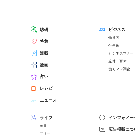
総研
ビジネス
働き方
特集
仕事術
連載
ビジネスマナー
産休・育休
漫画
働くママ調査
占い
レシピ
ニュース
ライフ
インフォメー
家事
広告掲載につ
マネー