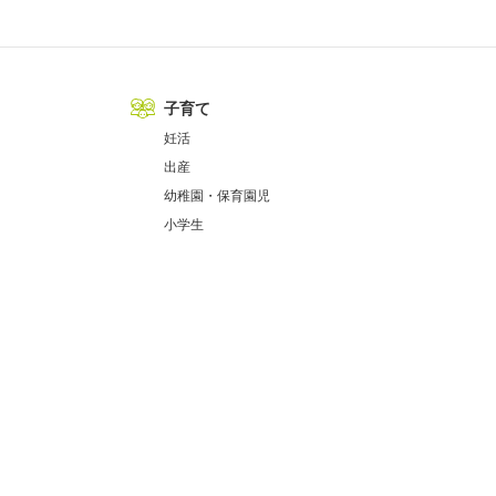
子育て
妊活
出産
幼稚園・保育園児
小学生