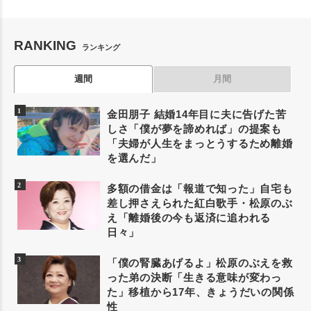
RANKING
ランキング
週間
月間
金田朋子 結婚14年目に夫に告げた苦
しさ「僕が夢を諦めれば」の提案も
「夫婦が人生をまっとうするため離婚
を選んだ」
多額の借金は「報道で知った」自宅も
差し押さえられた紅白歌手・松原のぶ
え「離婚後の今も返済に追われる
日々」
「僕の腎臓あげるよ」松原のぶえを救
った弟の決断「生きる意味が変わっ
た」移植から17年、きょうだいの関係
性