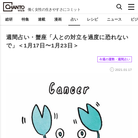
働く女性の生きやすさにコミット
総研
特集
連載
漫画
占い
レシピ
ニュース
ビジ
週間占い・蟹座「人との対立を過度に恐れない
で」＜1月17日〜1月23日＞
今週の運勢・週間占い
2021.01.17