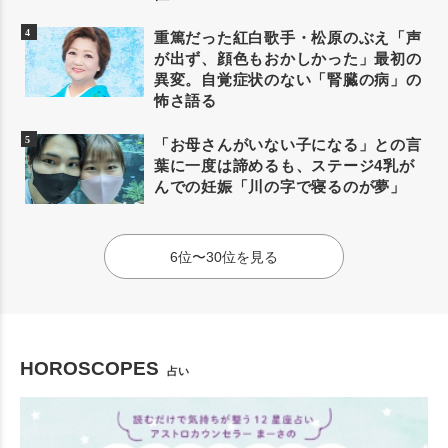
重篤だった紅白歌手・松原のぶえ「声
が出ず、顔色もおかしかった」最初の
異変。自覚症状のない「腎臓の病」の
怖さ語る
「お母さんがいない子になる」との言
葉に一度は諦めるも、ステージ4乳が
んでの妊娠「川の字で寝るのが夢」
6位〜30位を見る
HOROSCOPES
占い