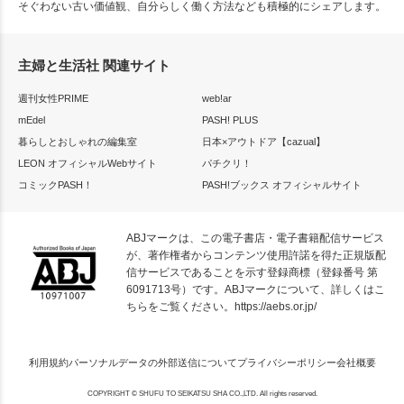
そぐわない古い価値観、自分らしく働く方法なども積極的にシェアします。
主婦と生活社 関連サイト
週刊女性PRIME
web!ar
mEdel
PASH! PLUS
暮らしとおしゃれの編集室
日本×アウトドア【cazual】
LEON オフィシャルWebサイト
パチクリ！
コミックPASH！
PASH!ブックス オフィシャルサイト
ABJマークは、この電子書店・電子書籍配信サービス
が、著作権者からコンテンツ使用許諾を得た正規版配
信サービスであることを示す登録商標（登録番号 第
6091713号）です。ABJマークについて、詳しくはこ
ちらをご覧ください。
https://aebs.or.jp/
利用規約
パーソナルデータの外部送信について
プライバシーポリシー
会社概要
COPYRIGHT © SHUFU TO SEIKATSU SHA CO.,LTD. All rights reserved.