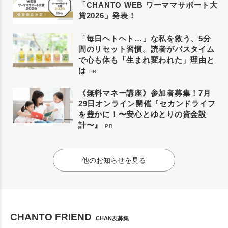
「CHANTO WEB ワーママサポート大
賞2026」発表！
「毎日ヘトヘト…」な私を救う、5分
間のリセット習慣。読者がバスタイム
で心も体も「生まれ変われた」理由と
は
PR
《無料マネー講座》参加者募集！7月
29日オンライン開催『セカンドライフ
を豊かに！〜安心とゆとりの資金設
計〜』
PR
他のお知らせを見る
CHANTO FRIEND
CHAN友募集