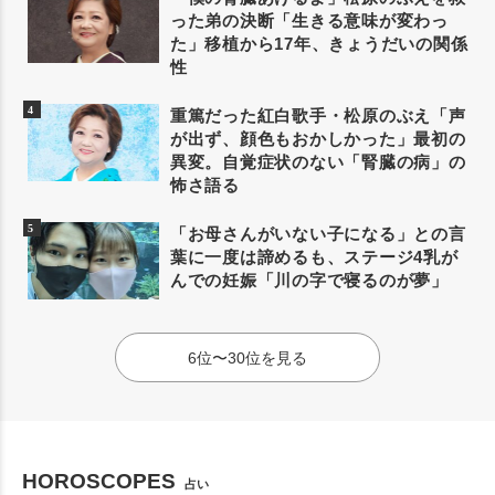
った弟の決断「生きる意味が変わっ
た」移植から17年、きょうだいの関係
性
重篤だった紅白歌手・松原のぶえ「声
が出ず、顔色もおかしかった」最初の
異変。自覚症状のない「腎臓の病」の
怖さ語る
「お母さんがいない子になる」との言
葉に一度は諦めるも、ステージ4乳が
んでの妊娠「川の字で寝るのが夢」
6位〜30位を見る
HOROSCOPES
占い