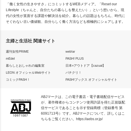
「働く女性の生きやすさ」にコミットするWEBメディア。「Reset our
Lifestyle（ちゃんと、自分たちの暮らしを整えたい）」という想いから、現
代の女性が直面する課題や解決法を紹介。暮らしの話題はもちろん、時代に
そぐわない古い価値観、自分らしく働く方法なども積極的にシェアします。
主婦と生活社 関連サイト
週刊女性PRIME
web!ar
mEdel
PASH! PLUS
暮らしとおしゃれの編集室
日本×アウトドア【cazual】
LEON オフィシャルWebサイト
パチクリ！
コミックPASH！
PASH!ブックス オフィシャルサイト
ABJマークは、この電子書店・電子書籍配信サービス
が、著作権者からコンテンツ使用許諾を得た正規版配
信サービスであることを示す登録商標（登録番号 第
6091713号）です。ABJマークについて、詳しくはこ
ちらをご覧ください。
https://aebs.or.jp/