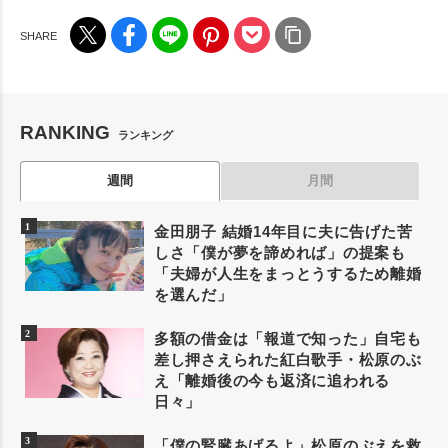
RANKING
ランキング
週間
月間
金田朋子 結婚14年目に夫に告げた苦
しさ「僕が夢を諦めれば」の提案も
「夫婦が人生をまっとうするため離婚
を選んだ」
多額の借金は「報道で知った」自宅も
差し押さえられた紅白歌手・松原のぶ
え「離婚後の今も返済に追われる
日々」
「僕の腎臓あげるよ」松原のぶえを救