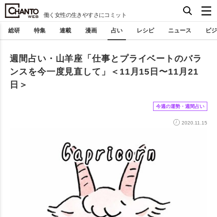
働く女性の生きやすさにコミット
総研
特集
連載
漫画
占い
レシピ
ニュース
ビジ
週間占い・山羊座「仕事とプライベートのバラ
ンスを今一度見直して」＜11月15日〜11月21
日＞
今週の運勢・週間占い
2020.11.15