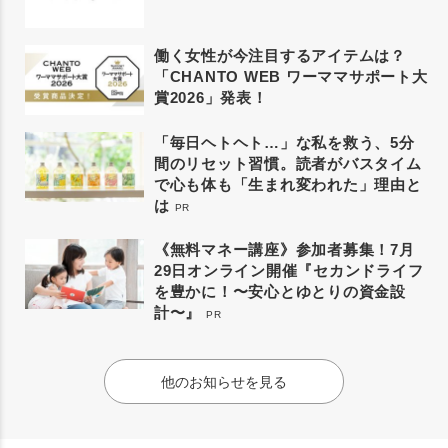
働く女性が今注目するアイテムは？
「CHANTO WEB ワーママサポート大
賞2026」発表！
「毎日ヘトヘト…」な私を救う、5分
間のリセット習慣。読者がバスタイム
で心も体も「生まれ変われた」理由と
は
PR
《無料マネー講座》参加者募集！7月
29日オンライン開催『セカンドライフ
を豊かに！〜安心とゆとりの資金設
計〜』
PR
他のお知らせを見る