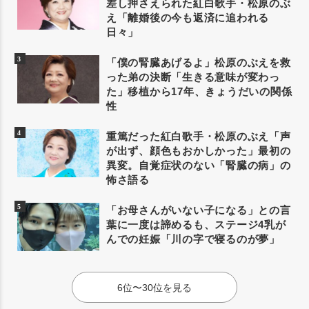
差し押さえられた紅白歌手・松原のぶ
え「離婚後の今も返済に追われる
日々」
「僕の腎臓あげるよ」松原のぶえを救
った弟の決断「生きる意味が変わっ
た」移植から17年、きょうだいの関係
性
重篤だった紅白歌手・松原のぶえ「声
が出ず、顔色もおかしかった」最初の
異変。自覚症状のない「腎臓の病」の
怖さ語る
「お母さんがいない子になる」との言
葉に一度は諦めるも、ステージ4乳が
んでの妊娠「川の字で寝るのが夢」
6位〜30位を見る