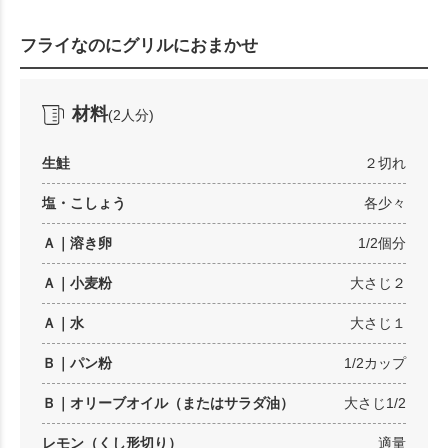
フライなのにグリルにおまかせ
材料
(2人分)
生鮭
２切れ
塩・こしょう
各少々
Ａ｜溶き卵
1/2個分
Ａ｜小麦粉
大さじ２
Ａ｜水
大さじ１
Ｂ｜パン粉
1/2カップ
Ｂ｜オリーブオイル（またはサラダ油）
大さじ1/2
レモン（くし形切り）
適量