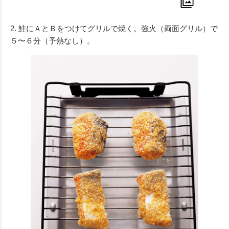
2. 鮭にＡとＢをつけてグリルで焼く。強火（両面グリル）で
５〜６分（予熱なし）。