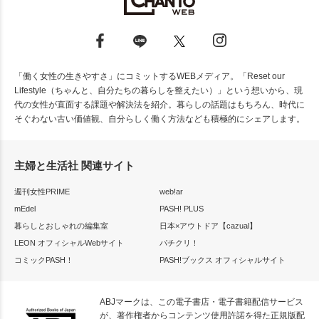
「働く女性の生きやすさ」にコミットするWEBメディア。「Reset our
Lifestyle（ちゃんと、自分たちの暮らしを整えたい）」という想いから、現
代の女性が直面する課題や解決法を紹介。暮らしの話題はもちろん、時代に
そぐわない古い価値観、自分らしく働く方法なども積極的にシェアします。
主婦と生活社 関連サイト
週刊女性PRIME
web!ar
mEdel
PASH! PLUS
暮らしとおしゃれの編集室
日本×アウトドア【cazual】
LEON オフィシャルWebサイト
パチクリ！
コミックPASH！
PASH!ブックス オフィシャルサイト
ABJマークは、この電子書店・電子書籍配信サービス
が、著作権者からコンテンツ使用許諾を得た正規版配