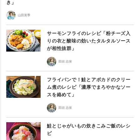
き」
山田英季
サーモンフライのレシピ「粉チーズ入
りの衣と酸味の効いたタルタルソース
が相性抜群」
田頭 志保
フライパンで！鮭とアボカドのクリー
ム煮のレシピ「濃厚でまろやかなソー
スを絡めて」
田頭 志保
鮭とじゃがいもの炊きこみご飯のレシ
ピ