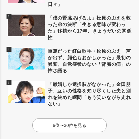
日々」
「僕の腎臓あげるよ」松原のぶえを救
った弟の決断「生きる意味が変わっ
た」移植から17年、きょうだいの関係
性
重篤だった紅白歌手・松原のぶえ「声
が出ず、顔色もおかしかった」最初の
異変。自覚症状のない「腎臓の病」の
怖さ語る
「離婚しか選択肢がなかった」金田朋
子、互いの性格を知り尽くした夫と別
れを決めた瞬間「もう笑いながら走れ
ない」
6位〜30位を見る