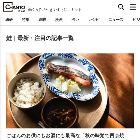
働く女性の生きやすさにコミット
総研
特集
連載
漫画
占い
レシピ
ニュース
ビジ
鮭｜最新・注目の記事一覧
ごはんのお供にもお酒にも最高な「秋の味覚で西京焼