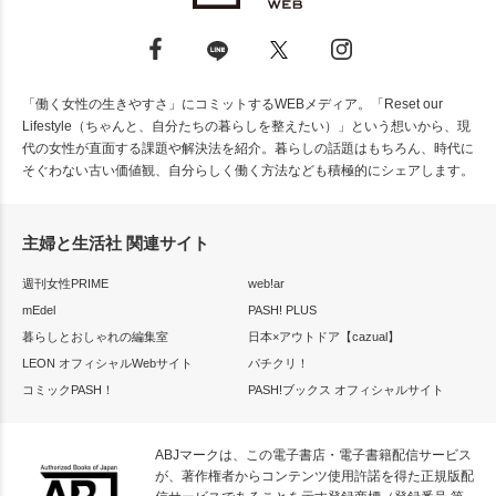
「働く女性の生きやすさ」にコミットするWEBメディア。「Reset our
Lifestyle（ちゃんと、自分たちの暮らしを整えたい）」という想いから、現
代の女性が直面する課題や解決法を紹介。暮らしの話題はもちろん、時代に
そぐわない古い価値観、自分らしく働く方法なども積極的にシェアします。
主婦と生活社 関連サイト
週刊女性PRIME
web!ar
mEdel
PASH! PLUS
暮らしとおしゃれの編集室
日本×アウトドア【cazual】
LEON オフィシャルWebサイト
パチクリ！
コミックPASH！
PASH!ブックス オフィシャルサイト
ABJマークは、この電子書店・電子書籍配信サービス
が、著作権者からコンテンツ使用許諾を得た正規版配