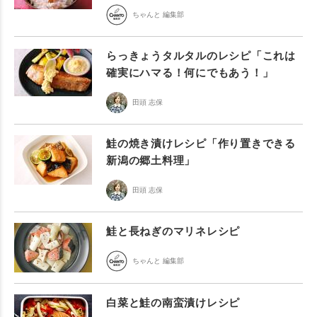
ちゃんと 編集部
らっきょうタルタルのレシピ「これは
確実にハマる！何にでもあう！」
田頭 志保
鮭の焼き漬けレシピ「作り置きできる
新潟の郷土料理」
田頭 志保
鮭と長ねぎのマリネレシピ
ちゃんと 編集部
白菜と鮭の南蛮漬けレシピ