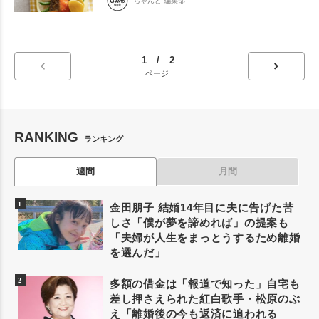
ちゃんと 編集部
1 / 2
ページ
RANKING
ランキング
週間
月間
金田朋子 結婚14年目に夫に告げた苦
しさ「僕が夢を諦めれば」の提案も
「夫婦が人生をまっとうするため離婚
を選んだ」
多額の借金は「報道で知った」自宅も
差し押さえられた紅白歌手・松原のぶ
え「離婚後の今も返済に追われる