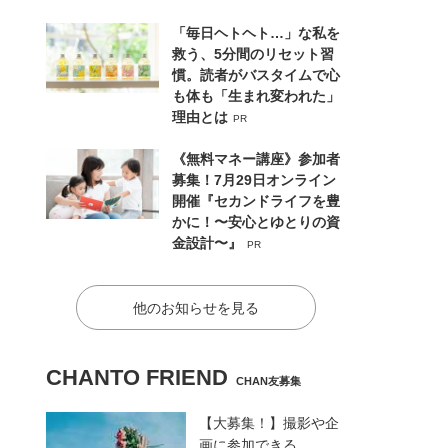
「毎日ヘトヘト…」な私を
救う、5分間のリセット習
慣。読者がバスタイムで心
も体も「生まれ変われた」
理由とは
PR
《無料マネー講座》参加者
募集！7月29日オンライン
開催『セカンドライフを豊
かに！〜安心とゆとりの資
金設計〜』
PR
他のお知らせを見る
CHANTO FRIEND
CHAN友募集
【大募集！】撮影や企
画に参加できる