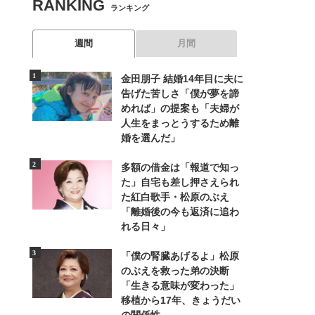
RANKING
ランキング
週間
月間
金田朋子 結婚14年目に夫に
告げた苦しさ「僕が夢を諦
めれば」の提案も「夫婦が
人生をまっとうするため離
婚を選んだ」
多額の借金は「報道で知っ
た」自宅も差し押さえられ
た紅白歌手・松原のぶえ
「離婚後の今も返済に追わ
れる日々」
「僕の腎臓あげるよ」松原
のぶえを救った弟の決断
「生きる意味が変わった」
移植から17年、きょうだい