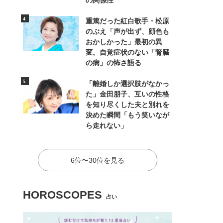
の関係性
重篤だった紅白歌手・松原
のぶえ「声が出ず、顔色も
おかしかった」最初の異
変。自覚症状のない「腎臓
の病」の怖さ語る
「離婚しか選択肢がなかっ
た」金田朋子、互いの性格
を知り尽くした夫と別れを
決めた瞬間「もう笑いなが
ら走れない」
6位〜30位を見る
HOROSCOPES
占い