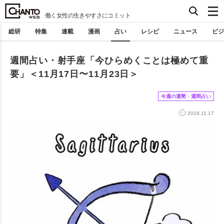
働く女性の生きやすさにコミット
総研
特集
連載
漫画
占い
レシピ
ニュース
ビジ
週間占い・射手座「今ひらめくことは極めて重
要」＜11月17日〜11月23日＞
今週の運勢・週間占い
2019.11.17