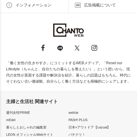
インフォメーション
広告掲載について
「働く女性の生きやすさ」にコミットするWEBメディア。「Reset our
Lifestyle（ちゃんと、自分たちの暮らしを整えたい）」という想いから、現
代の女性が直面する課題や解決法を紹介。暮らしの話題はもちろん、時代に
そぐわない古い価値観、自分らしく働く方法なども積極的にシェアします。
主婦と生活社 関連サイト
週刊女性PRIME
web!ar
mEdel
PASH! PLUS
暮らしとおしゃれの編集室
日本×アウトドア【cazual】
LEON オフィシャルWebサイト
パチクリ！