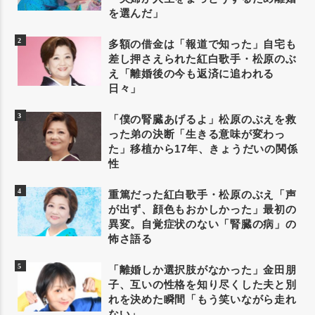
を選んだ」
多額の借金は「報道で知った」自宅も
差し押さえられた紅白歌手・松原のぶ
え「離婚後の今も返済に追われる
日々」
「僕の腎臓あげるよ」松原のぶえを救
った弟の決断「生きる意味が変わっ
た」移植から17年、きょうだいの関係
性
重篤だった紅白歌手・松原のぶえ「声
が出ず、顔色もおかしかった」最初の
異変。自覚症状のない「腎臓の病」の
怖さ語る
「離婚しか選択肢がなかった」金田朋
子、互いの性格を知り尽くした夫と別
れを決めた瞬間「もう笑いながら走れ
ない」