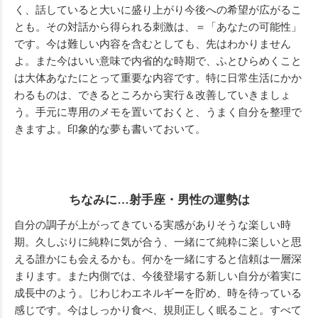
く、話していると大いに盛り上がり今後への希望が広がるこ
とも。その対話から得られる刺激は、＝「あなたの可能性」
です。今は難しい内容を含むとしても、先はわかりません
よ。また今はいい意味で内省的な時期で、ふとひらめくこと
は大体あなたにとって重要な内容です。特に日常生活にかか
わるものは、できるところから実行＆改善していきましょ
う。手元に専用のメモを置いておくと、うまく自分を整理で
きますよ。印象的な夢も書いておいて。
ちなみに…射手座・男性の運勢は
自分の調子が上がってきている実感がありそうな楽しい時
期。久しぶりに純粋に気が合う、一緒にて純粋に楽しいと思
える誰かにも会えるかも。何かを一緒にすると信頼は一層深
まります。また内側では、今後登場する新しい自分が着実に
成長中のよう。じわじわエネルギーを貯め、時を待っている
感じです。今はしっかり食べ、規則正しく眠ること。すべて