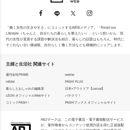
「働く女性の生きやすさ」にコミットするWEBメディア。「Reset our
Lifestyle（ちゃんと、自分たちの暮らしを整えたい）」という想いから、現
代の女性が直面する課題や解決法を紹介。暮らしの話題はもちろん、時代に
そぐわない古い価値観、自分らしく働く方法なども積極的にシェアします。
主婦と生活社 関連サイト
週刊女性PRIME
web!ar
mEdel
PASH! PLUS
暮らしとおしゃれの編集室
日本×アウトドア【cazual】
LEON オフィシャルWebサイト
パチクリ！
コミックPASH！
PASH!ブックス オフィシャルサイト
ABJマークは、この電子書店・電子書籍配信サービス
が、著作権者からコンテンツ使用許諾を得た正規版配