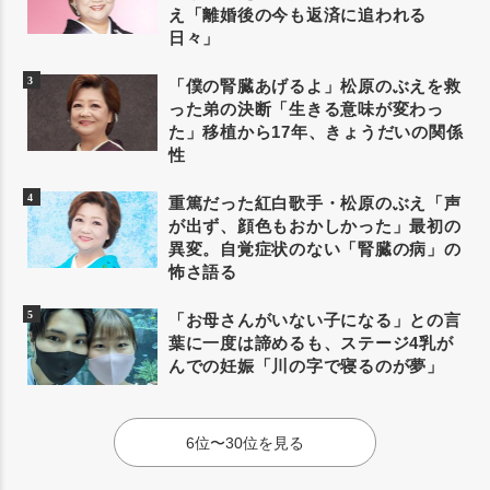
え「離婚後の今も返済に追われる
日々」
「僕の腎臓あげるよ」松原のぶえを救
った弟の決断「生きる意味が変わっ
た」移植から17年、きょうだいの関係
性
重篤だった紅白歌手・松原のぶえ「声
が出ず、顔色もおかしかった」最初の
異変。自覚症状のない「腎臓の病」の
怖さ語る
「お母さんがいない子になる」との言
葉に一度は諦めるも、ステージ4乳が
んでの妊娠「川の字で寝るのが夢」
6位〜30位を見る