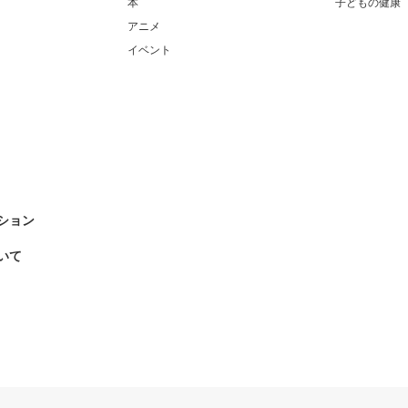
本
子どもの健康
アニメ
イベント
ション
いて