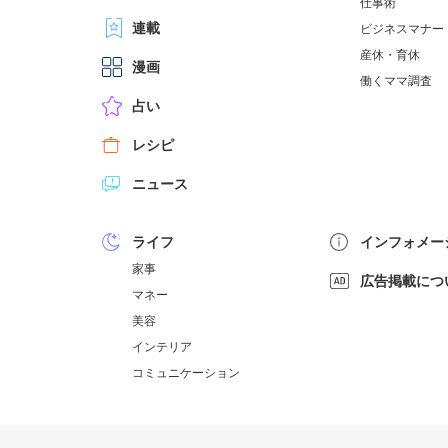
仕事術
連載
ビジネスマナー
産休・育休
漫画
働くママ調査
占い
レシピ
ニュース
ライフ
インフォメー
家事
広告掲載につ
マネー
美容
インテリア
コミュニケーション