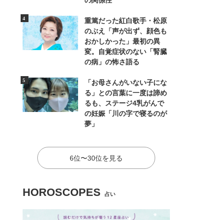
の関係性
重篤だった紅白歌手・松原
のぶえ「声が出ず、顔色も
おかしかった」最初の異
変。自覚症状のない「腎臓
の病」の怖さ語る
「お母さんがいない子にな
る」との言葉に一度は諦め
るも、ステージ4乳がんで
の妊娠「川の字で寝るのが
夢」
6位〜30位を見る
HOROSCOPES
占い