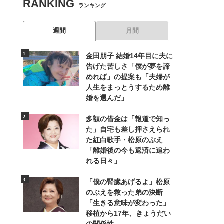
RANKING
ランキング
週間
月間
金田朋子 結婚14年目に夫に
告げた苦しさ「僕が夢を諦
めれば」の提案も「夫婦が
人生をまっとうするため離
婚を選んだ」
多額の借金は「報道で知っ
た」自宅も差し押さえられ
た紅白歌手・松原のぶえ
「離婚後の今も返済に追わ
れる日々」
「僕の腎臓あげるよ」松原
のぶえを救った弟の決断
「生きる意味が変わった」
移植から17年、きょうだい