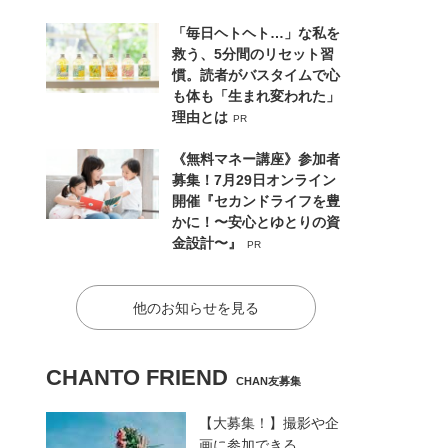
「毎日ヘトヘト…」な私を
救う、5分間のリセット習
慣。読者がバスタイムで心
も体も「生まれ変われた」
理由とは
PR
《無料マネー講座》参加者
募集！7月29日オンライン
開催『セカンドライフを豊
かに！〜安心とゆとりの資
金設計〜』
PR
他のお知らせを見る
CHANTO FRIEND
CHAN友募集
【大募集！】撮影や企
画に参加できる