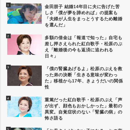
金田朋子 結婚14年目に夫に告げた苦
しさ「僕が夢を諦めれば」の提案も
「夫婦が人生をまっとうするため離婚
を選んだ」
多額の借金は「報道で知った」自宅も
差し押さえられた紅白歌手・松原のぶ
え「離婚後の今も返済に追われる
日々」
「僕の腎臓あげるよ」松原のぶえを救
った弟の決断「生きる意味が変わっ
た」移植から17年、きょうだいの関係
性
重篤だった紅白歌手・松原のぶえ「声
が出ず、顔色もおかしかった」最初の
異変。自覚症状のない「腎臓の病」の
怖さ語る