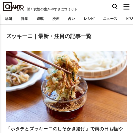
働く女性の生きやすさにコミット
総研
特集
連載
漫画
占い
レシピ
ニュース
ビジ
ズッキーニ｜最新・注目の記事一覧
「ホタテとズッキーニのしそかき揚げ」で雨の日も軽や