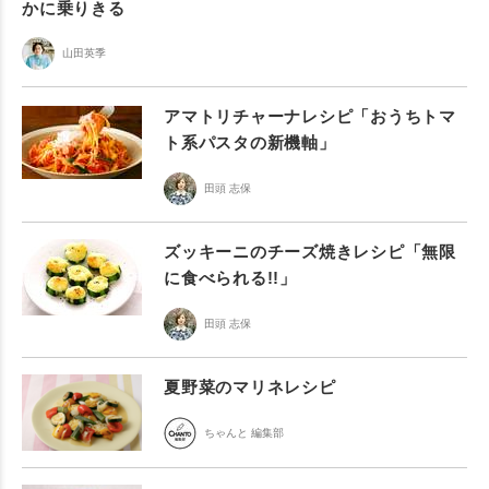
かに乗りきる
山田英季
アマトリチャーナレシピ「おうちトマ
ト系パスタの新機軸」
田頭 志保
ズッキーニのチーズ焼きレシピ「無限
に食べられる!!」
田頭 志保
夏野菜のマリネレシピ
ちゃんと 編集部