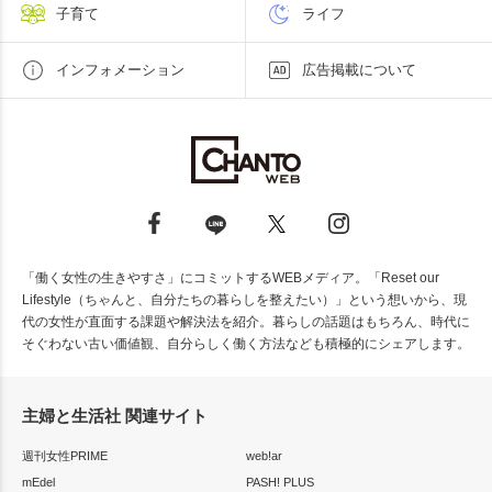
子育て
ライフ
インフォメーション
広告掲載について
「働く女性の生きやすさ」にコミットするWEBメディア。「Reset our
Lifestyle（ちゃんと、自分たちの暮らしを整えたい）」という想いから、現
代の女性が直面する課題や解決法を紹介。暮らしの話題はもちろん、時代に
そぐわない古い価値観、自分らしく働く方法なども積極的にシェアします。
主婦と生活社 関連サイト
週刊女性PRIME
web!ar
mEdel
PASH! PLUS