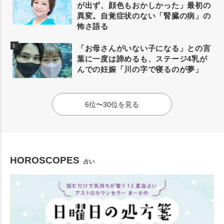
が出ず、顔色もおかしかった」最初の
異変。自覚症状のない「腎臓の病」の
怖さ語る
「お母さんがいない子になる」との言
葉に一度は諦めるも、ステージ4乳が
んでの妊娠「川の字で寝るのが夢」
6位〜30位を見る
HOROSCOPES
占い