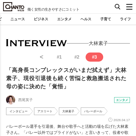
働く女性の生きやすさにコミット
ピ
ニュース
ビジネス
エンタメ
ヘルス
子育て
ライフ
大林素子
<
#
1
#
2
#
3
「高身長コンプレックスがいまだ拭えず」大林
素子、現役引退後も続く苦悩と救急搬送された
母の姿に決めた「覚悟」
西尾英子
エンタメ
インタビュー
アスリート
大林素子
バレーボール
2026.04.17
バレーボール選手を引退後、舞台や歌手へと活動の場を広げた大林素
子さん。「バレー以外ではプライドがない」と言いきって、役者や歌