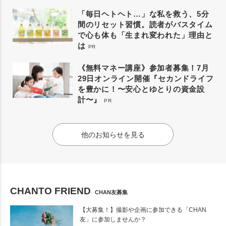
「毎日ヘトヘト…」な私を救う、5分
間のリセット習慣。読者がバスタイム
で心も体も「生まれ変われた」理由と
は
PR
《無料マネー講座》参加者募集！7月
29日オンライン開催『セカンドライフ
を豊かに！〜安心とゆとりの資金設
計〜』
PR
他のお知らせを見る
CHANTO FRIEND
CHAN友募集
【大募集！】撮影や企画に参加できる「CHAN
友」に参加しませんか？