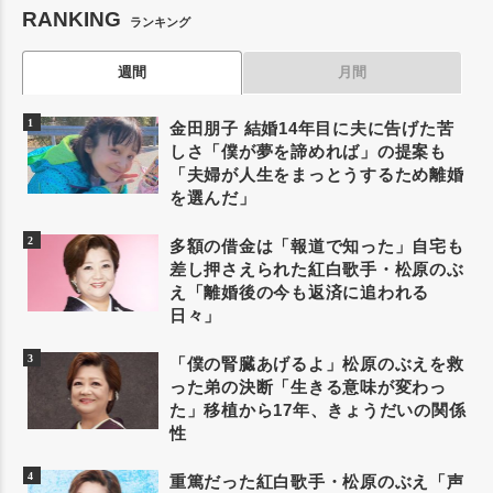
RANKING
ランキング
週間
月間
金田朋子 結婚14年目に夫に告げた苦
しさ「僕が夢を諦めれば」の提案も
「夫婦が人生をまっとうするため離婚
を選んだ」
多額の借金は「報道で知った」自宅も
差し押さえられた紅白歌手・松原のぶ
え「離婚後の今も返済に追われる
日々」
「僕の腎臓あげるよ」松原のぶえを救
った弟の決断「生きる意味が変わっ
た」移植から17年、きょうだいの関係
性
重篤だった紅白歌手・松原のぶえ「声