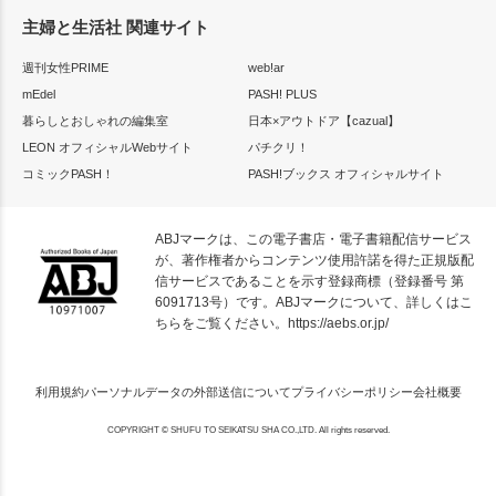
主婦と生活社 関連サイト
週刊女性PRIME
web!ar
mEdel
PASH! PLUS
暮らしとおしゃれの編集室
日本×アウトドア【cazual】
LEON オフィシャルWebサイト
パチクリ！
コミックPASH！
PASH!ブックス オフィシャルサイト
ABJマークは、この電子書店・電子書籍配信サービス
が、著作権者からコンテンツ使用許諾を得た正規版配
信サービスであることを示す登録商標（登録番号 第
6091713号）です。ABJマークについて、詳しくはこ
ちらをご覧ください。
https://aebs.or.jp/
利用規約
パーソナルデータの外部送信について
プライバシーポリシー
会社概要
COPYRIGHT © SHUFU TO SEIKATSU SHA CO.,LTD. All rights reserved.