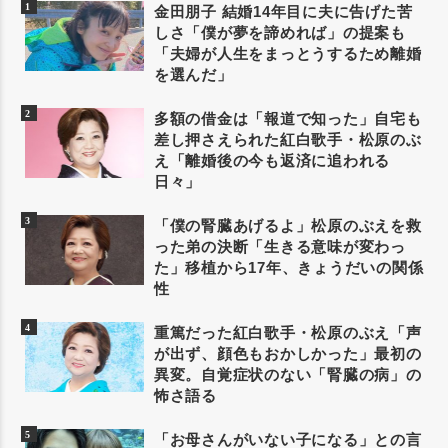
金田朋子 結婚14年目に夫に告げた苦
しさ「僕が夢を諦めれば」の提案も
「夫婦が人生をまっとうするため離婚
を選んだ」
多額の借金は「報道で知った」自宅も
差し押さえられた紅白歌手・松原のぶ
え「離婚後の今も返済に追われる
日々」
「僕の腎臓あげるよ」松原のぶえを救
った弟の決断「生きる意味が変わっ
た」移植から17年、きょうだいの関係
性
重篤だった紅白歌手・松原のぶえ「声
が出ず、顔色もおかしかった」最初の
異変。自覚症状のない「腎臓の病」の
怖さ語る
「お母さんがいない子になる」との言