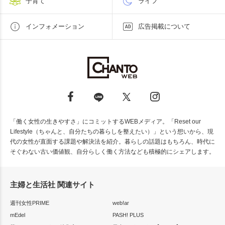
子育て
ライフ
インフォメーション
広告掲載について
「働く女性の生きやすさ」にコミットするWEBメディア。「Reset our
Lifestyle（ちゃんと、自分たちの暮らしを整えたい）」という想いから、現
代の女性が直面する課題や解決法を紹介。暮らしの話題はもちろん、時代に
そぐわない古い価値観、自分らしく働く方法なども積極的にシェアします。
主婦と生活社 関連サイト
週刊女性PRIME
web!ar
mEdel
PASH! PLUS