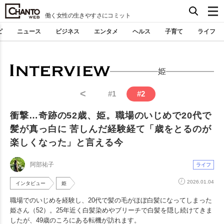
働く女性の生きやすさにコミット
ピ
ニュース
ビジネス
エンタメ
ヘルス
子育て
ライフ
姫
<
#
1
#
2
衝撃…奇跡の52歳、姫。職場のいじめで20代で
髪が真っ白に 苦しんだ経験経て「歳をとるのが
楽しくなった」と言える今
阿部祐子
ライフ
2026.01.04
インタビュー
姫
職場でのいじめを経験し、20代で髪の毛がほぼ白髪になってしまった
姫さん（52）。25年近く白髪染めやブリーチで白髪を隠し続けてきま
したが、49歳のころにある転機が訪れます。