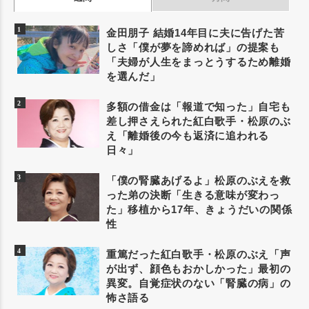
金田朋子 結婚14年目に夫に告げた苦
しさ「僕が夢を諦めれば」の提案も
「夫婦が人生をまっとうするため離婚
を選んだ」
多額の借金は「報道で知った」自宅も
差し押さえられた紅白歌手・松原のぶ
え「離婚後の今も返済に追われる
日々」
「僕の腎臓あげるよ」松原のぶえを救
った弟の決断「生きる意味が変わっ
た」移植から17年、きょうだいの関係
性
重篤だった紅白歌手・松原のぶえ「声
が出ず、顔色もおかしかった」最初の
異変。自覚症状のない「腎臓の病」の
怖さ語る