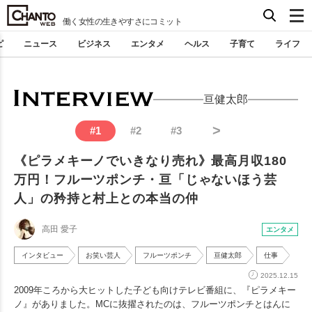
働く女性の生きやすさにコミット
ピ
ニュース
ビジネス
エンタメ
ヘルス
子育て
ライフ
亘健太郎
>
#
1
#
2
#
3
《ピラメキーノでいきなり売れ》最高月収180
万円！フルーツポンチ・亘「じゃないほう芸
人」の矜持と村上との本当の仲
高田 愛子
エンタメ
インタビュー
お笑い芸人
フルーツポンチ
亘健太郎
仕事
2025.12.15
2009年ころから大ヒットした子ども向けテレビ番組に、『ピラメキー
ノ』がありました。MCに抜擢されたのは、フルーツポンチとはんに