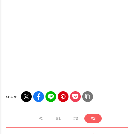
<
#
1
#
2
#
3