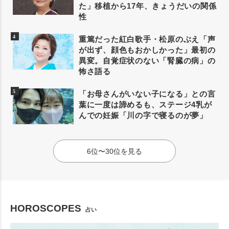
た」移植から17年、きょうだいの関係
性
重篤だった紅白歌手・松原のぶえ「声
が出ず、顔色もおかしかった」最初の
異変。自覚症状のない「腎臓の病」の
怖さ語る
「お母さんがいない子になる」との言
葉に一度は諦めるも、ステージ4乳が
んでの妊娠「川の字で寝るのが夢」
6位〜30位を見る
HOROSCOPES
占い