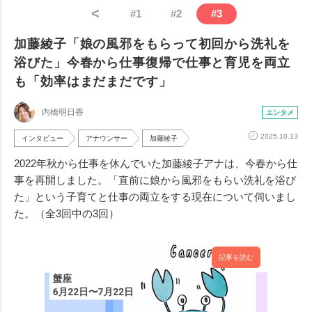
<
#
1
#
2
#
3
加藤綾子「娘の風邪をもらって初回から洗礼を
浴びた」今春から仕事復帰で仕事と育児を両立
も「効率はまだまだです」
内橋明日香
エンタメ
2025.10.13
インタビュー
アナウンサー
加藤綾子
2022年秋から仕事を休んでいた加藤綾子アナは、今春から仕
事を再開しました。「直前に娘から風邪をもらい洗礼を浴び
た」という子育てと仕事の両立をする現在について伺いまし
た。（全3回中の3回）
記事を読む