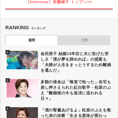
［Interview］加藤綾子
トップへ>>
RANKING
ランキング
週間
月間
金田朋子 結婚14年目に夫に告げた苦
しさ「僕が夢を諦めれば」の提案も
「夫婦が人生をまっとうするため離婚
を選んだ」
多額の借金は「報道で知った」自宅も
差し押さえられた紅白歌手・松原のぶ
え「離婚後の今も返済に追われる
日々」
「僕の腎臓あげるよ」松原のぶえを救
った弟の決断「生きる意味が変わっ