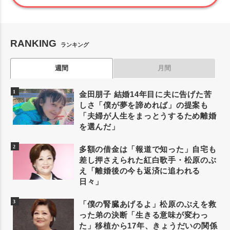
RANKING
ランキング
週間
月間
金田朋子 結婚14年目に夫に告げた苦
しさ「僕が夢を諦めれば」の提案も
「夫婦が人生をまっとうするため離婚
を選んだ」
多額の借金は「報道で知った」自宅も
差し押さえられた紅白歌手・松原のぶ
え「離婚後の今も返済に追われる
日々」
「僕の腎臓あげるよ」松原のぶえを救
った弟の決断「生きる意味が変わっ
た」移植から17年、きょうだいの関係