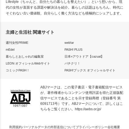
Lifestyle（ちゃんと、自分たちの暮らしを整えたい）」という想いから、現
代の女性が直面する課題や解決法を紹介。暮らしの話題はもちろん、時代に
そぐわない古い価値観、自分らしく働く方法なども積極的にシェアします。
主婦と生活社 関連サイト
週刊女性PRIME
web!ar
mEdel
PASH! PLUS
暮らしとおしゃれの編集室
日本×アウトドア【cazual】
LEON オフィシャルWebサイト
パチクリ！
コミックPASH！
PASH!ブックス オフィシャルサイト
ABJマークは、この電子書店・電子書籍配信サービス
が、著作権者からコンテンツ使用許諾を得た正規版配
信サービスであることを示す登録商標（登録番号 第
6091713号）です。ABJマークについて、詳しくはこ
ちらをご覧ください。
https://aebs.or.jp/
利用規約
パーソナルデータの外部送信について
プライバシーポリシー
会社概要