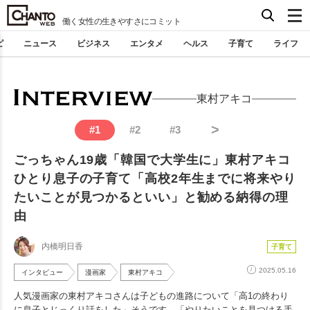
働く女性の生きやすさにコミット
ピ
ニュース
ビジネス
エンタメ
ヘルス
子育て
ライフ
東村アキコ
>
#
1
#
2
#
3
ごっちゃん19歳「韓国で大学生に」東村アキコ
ひとり息子の子育て「高校2年生までに将来やり
たいことが見つかるといい」と勧める納得の理
由
内橋明日香
子育て
2025.05.16
インタビュー
漫画家
東村アキコ
人気漫画家の東村アキコさんは子どもの進路について「高1の終わり
に息子とじっくり話をした」そうです。「やりたいことを見つける手