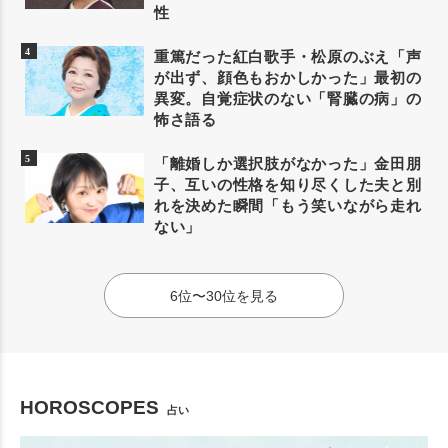
性
重篤だった紅白歌手・松原のぶえ「声
が出ず、顔色もおかしかった」最初の
異変。自覚症状のない「腎臓の病」の
怖さ語る
「離婚しか選択肢がなかった」金田朋
子、互いの性格を知り尽くした夫と別
れを決めた瞬間「もう笑いながら走れ
ない」
6位〜30位を見る
HOROSCOPES
占い