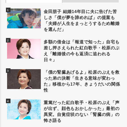
金田朋子 結婚14年目に夫に告げた苦
しさ「僕が夢を諦めれば」の提案も
「夫婦が人生をまっとうするため離婚
を選んだ」
多額の借金は「報道で知った」自宅も
差し押さえられた紅白歌手・松原のぶ
え「離婚後の今も返済に追われる
日々」
「僕の腎臓あげるよ」松原のぶえを救
った弟の決断「生きる意味が変わっ
た」移植から17年、きょうだいの関係
性
重篤だった紅白歌手・松原のぶえ「声
が出ず、顔色もおかしかった」最初の
異変。自覚症状のない「腎臓の病」の
怖さ語る