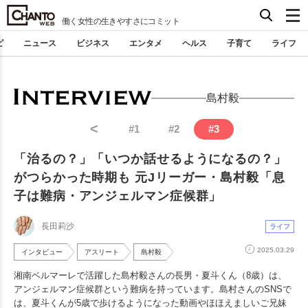
働く女性の生きやすさにコミット
ピ
ニュース
ビジネス
エンタメ
ヘルス
子育て
ライフ
島村毅
<
#
1
#
2
#
3
「治るの？」「いつか話せるようになるの？」
がつらかった時期も 元Jリーガー・島村毅「息
子は難病・アンジェルマン症候群」
長田莉沙
ライフ
2025.03.29
インタビュー
アスリート
島村毅
湘南ベルマーレで活躍した島村毅さんの長男・夏斗くん（8歳）は、
アンジェルマン症候群という難病を持っています。島村さんのSNSで
は、夏斗くんが5歳で歩けるようになった動画やほほえましいご兄妹