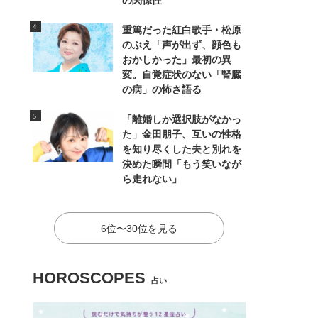
の関係性
重篤だった紅白歌手・松原
のぶえ「声が出ず、顔色も
おかしかった」最初の異
変。自覚症状のない「腎臓
の病」の怖さ語る
「離婚しか選択肢がなかっ
た」金田朋子、互いの性格
を知り尽くした夫と別れを
決めた瞬間「もう笑いなが
ら走れない」
6位〜30位を見る
HOROSCOPES
占い