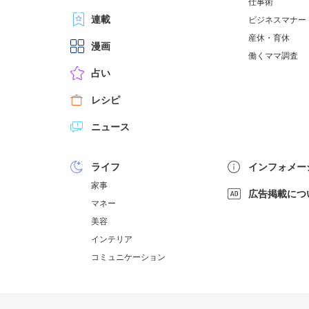
仕事術
連載
ビジネスマナー
産休・育休
漫画
働くママ調査
占い
レシピ
ニュース
ライフ
インフォメー
家事
広告掲載につ
マネー
美容
インテリア
コミュニケーション