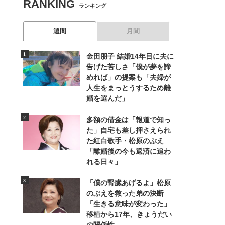
RANKING
ランキング
週間
月間
金田朋子 結婚14年目に夫に
告げた苦しさ「僕が夢を諦
めれば」の提案も「夫婦が
人生をまっとうするため離
婚を選んだ」
多額の借金は「報道で知っ
た」自宅も差し押さえられ
た紅白歌手・松原のぶえ
「離婚後の今も返済に追わ
れる日々」
「僕の腎臓あげるよ」松原
のぶえを救った弟の決断
「生きる意味が変わった」
移植から17年、きょうだい