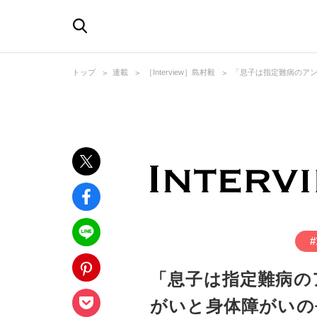
トップ
連載
［Interview］島村毅
「息子は指定難病のア
#
「息子は指定難病の
がいと身体障がいの