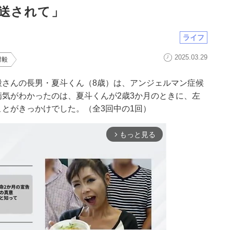
送されて」
ライフ
2025.03.29
村毅
毅さんの長男・夏斗くん（8歳）は、アンジェルマン症候
気がわかったのは、夏斗くんが2歳3か月のときに、左
とがきっかけでした。（全3回中の1回）
もっと見る
arrow_forward_ios