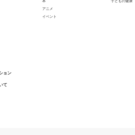
本
子どもの健康
アニメ
イベント
ション
いて