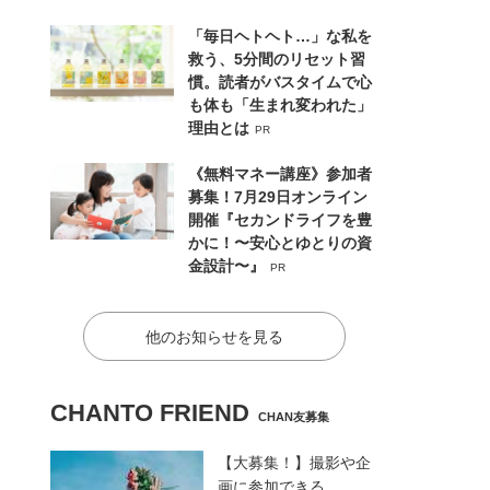
「毎日ヘトヘト…」な私を
救う、5分間のリセット習
慣。読者がバスタイムで心
も体も「生まれ変われた」
理由とは
PR
《無料マネー講座》参加者
募集！7月29日オンライン
開催『セカンドライフを豊
かに！〜安心とゆとりの資
金設計〜』
PR
他のお知らせを見る
CHANTO FRIEND
CHAN友募集
【大募集！】撮影や企
画に参加できる