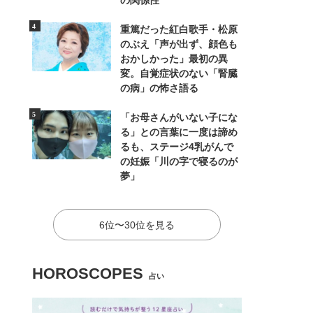
の関係性
重篤だった紅白歌手・松原
のぶえ「声が出ず、顔色も
おかしかった」最初の異
変。自覚症状のない「腎臓
の病」の怖さ語る
「お母さんがいない子にな
る」との言葉に一度は諦め
るも、ステージ4乳がんで
の妊娠「川の字で寝るのが
夢」
6位〜30位を見る
HOROSCOPES
占い