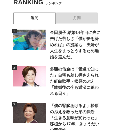
RANKING
ランキング
週間
月間
金田朋子 結婚14年目に夫に
告げた苦しさ「僕が夢を諦
めれば」の提案も「夫婦が
人生をまっとうするため離
婚を選んだ」
多額の借金は「報道で知っ
た」自宅も差し押さえられ
た紅白歌手・松原のぶえ
「離婚後の今も返済に追わ
れる日々」
「僕の腎臓あげるよ」松原
のぶえを救った弟の決断
「生きる意味が変わった」
移植から17年、きょうだい