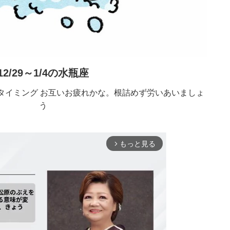
12/29～1/4の水瓶座
タイミング お互いお疲れかな。根詰めず労いあいましょ
う
もっと見る
arrow_forward_ios