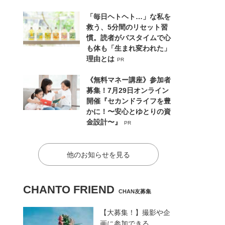
「毎日ヘトヘト…」な私を
救う、5分間のリセット習
慣。読者がバスタイムで心
も体も「生まれ変われた」
理由とは
PR
《無料マネー講座》参加者
募集！7月29日オンライン
開催『セカンドライフを豊
かに！〜安心とゆとりの資
金設計〜』
PR
他のお知らせを見る
CHANTO FRIEND
CHAN友募集
【大募集！】撮影や企
画に参加できる