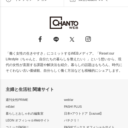
「働く女性の生きやすさ」にコミットするWEBメディア。「Reset our
Lifestyle（ちゃんと、自分たちの暮らしを整えたい）」という想いから、現
代の女性が直面する課題や解決法を紹介。暮らしの話題はもちろん、時代に
そぐわない古い価値観、自分らしく働く方法なども積極的にシェアします。
主婦と生活社 関連サイト
週刊女性PRIME
web!ar
mEdel
PASH! PLUS
暮らしとおしゃれの編集室
日本×アウトドア【cazual】
LEON オフィシャルWebサイト
パチクリ！
コミックPASH！
PASH!ブックス オフィシャルサイト