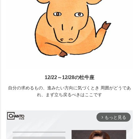
12/22～12/28の牡牛座
自分の求めるもの、進みたい方向に気づくとき 周囲がどうであ
れ、まず立ち戻るべきはここです
もっと見る
arrow_forward_ios