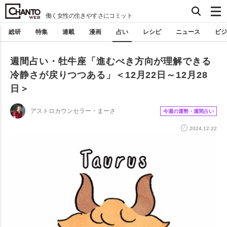
働く女性の生きやすさにコミット
総研
特集
連載
漫画
占い
レシピ
ニュース
ビジ
週間占い・牡牛座「進むべき方向が理解できる
冷静さが戻りつつある」＜12月22日～12月28
日＞
アストロカウンセラー・まーさ
今週の運勢・週間占い
2024.12.22