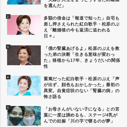
を選んだ」
多額の借金は「報道で知った」自宅も
差し押さえられた紅白歌手・松原のぶ
え「離婚後の今も返済に追われる
日々」
「僕の腎臓あげるよ」松原のぶえを救
った弟の決断「生きる意味が変わっ
た」移植から17年、きょうだいの関係
性
重篤だった紅白歌手・松原のぶえ「声
が出ず、顔色もおかしかった」最初の
異変。自覚症状のない「腎臓の病」の
怖さ語る
「お母さんがいない子になる」との言
葉に一度は諦めるも、ステージ4乳が
んでの妊娠「川の字で寝るのが夢」