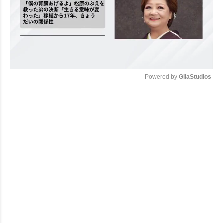
Powered by 
GliaStudios
Mute