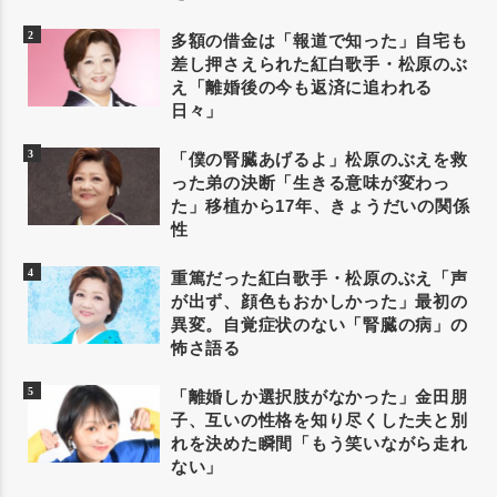
多額の借金は「報道で知った」自宅も
差し押さえられた紅白歌手・松原のぶ
え「離婚後の今も返済に追われる
日々」
「僕の腎臓あげるよ」松原のぶえを救
った弟の決断「生きる意味が変わっ
た」移植から17年、きょうだいの関係
性
重篤だった紅白歌手・松原のぶえ「声
が出ず、顔色もおかしかった」最初の
異変。自覚症状のない「腎臓の病」の
怖さ語る
「離婚しか選択肢がなかった」金田朋
子、互いの性格を知り尽くした夫と別
れを決めた瞬間「もう笑いながら走れ
ない」