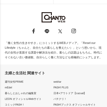
「働く女性の生きやすさ」にコミットするWEBメディア。「Reset our
Lifestyle（ちゃんと、自分たちの暮らしを整えたい）」という想いから、現
代の女性が直面する課題や解決法を紹介。暮らしの話題はもちろん、時代に
そぐわない古い価値観、自分らしく働く方法なども積極的にシェアします。
主婦と生活社 関連サイト
週刊女性PRIME
web!ar
mEdel
PASH! PLUS
暮らしとおしゃれの編集室
日本×アウトドア【cazual】
LEON オフィシャルWebサイト
パチクリ！
コミックPASH！
PASH!ブックス オフィシャルサイト