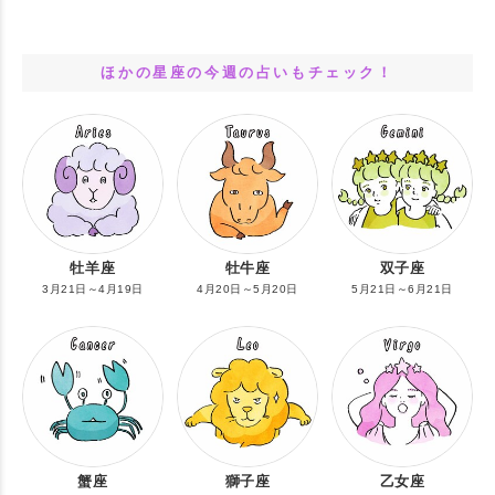
ほかの星座の今週の占いもチェック！
牡羊座
牡牛座
双子座
3月21日～4月19日
4月20日～5月20日
5月21日～6月21日
蟹座
獅子座
乙女座