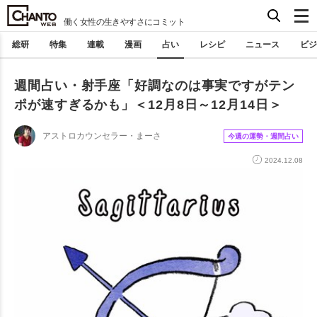
働く女性の生きやすさにコミット
総研
特集
連載
漫画
占い
レシピ
ニュース
ビジ
週間占い・射手座「好調なのは事実ですがテン
ポが速すぎるかも」＜12月8日～12月14日＞
アストロカウンセラー・まーさ
今週の運勢・週間占い
2024.12.08