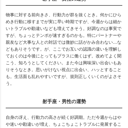
物事に対する前向きさ、行動力が群を抜くとき。何かにひら
めき行動に移すまでが実に早い時期ですが、今週からは細か
いトラブルや勘違いなども増えてきそう。好調なのは事実で
すが、ちょっとテンポが速すぎるのかも。特にパートナーや
親友など大事な人との対話では微妙に話がかみ合わない…な
どもありそうです。が、ここでお互いの認識の違いを理解し
ておくのは今後にとってもプラスに働くはず。改めてよく聞
こう、知ろうとしてください。また今は興味深い出会いもあ
りそうなとき。思いがけない視点に出会い、ハッとすること
も。生活面も乱れやすいですが、規則正しくいくのがよさそ
う。
射手座・男性の運勢
自身の冴え、行動力の高さが続く好調期。ただ今週からはや
や迷いや勘違いが増え、ちょこちょこトラブルに発展するこ