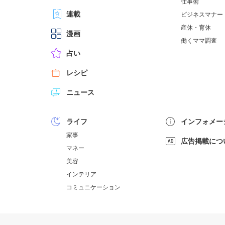
仕事術
連載
ビジネスマナー
産休・育休
漫画
働くママ調査
占い
レシピ
ニュース
ライフ
インフォメー
家事
広告掲載につ
マネー
美容
インテリア
コミュニケーション