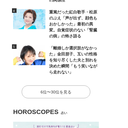
の関係性
重篤だった紅白歌手・松原
のぶえ「声が出ず、顔色も
おかしかった」最初の異
変。自覚症状のない「腎臓
の病」の怖さ語る
「離婚しか選択肢がなかっ
た」金田朋子、互いの性格
を知り尽くした夫と別れを
決めた瞬間「もう笑いなが
ら走れない」
6位〜30位を見る
HOROSCOPES
占い