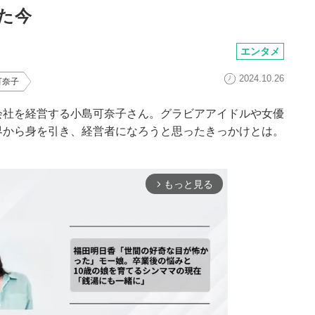
た今
エンタメ
2024.10.26
可奈子
会社を経営する小島可奈子さん。グラビアアイドルや女優
界から身を引き、経営者になろうと思ったきっかけとは。
もっと見る
arrow_forward_ios