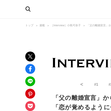
トップ
連載
［Interview］小島可奈子
「父の離婚宣言」か
<
#
1
#
「父の離婚宣言」か
「恋が覚めるように