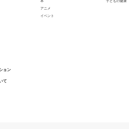
本
子どもの健康
アニメ
イベント
ション
いて