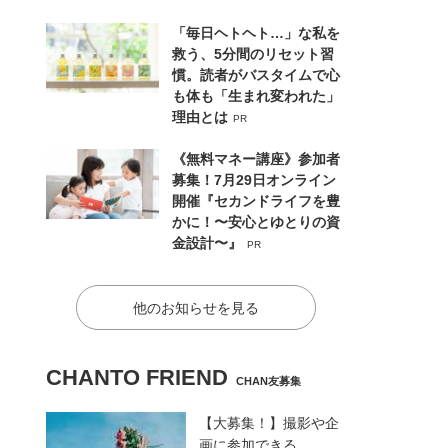
「毎日ヘトヘト…」な私を
救う、5分間のリセット習
慣。読者がバスタイムで心
も体も「生まれ変われた」
理由とは
PR
《無料マネー講座》参加者
募集！7月29日オンライン
開催『セカンドライフを豊
かに！〜安心とゆとりの資
金設計〜』
PR
他のお知らせを見る
CHANTO FRIEND
CHAN友募集
【大募集！】撮影や企
画に参加できる