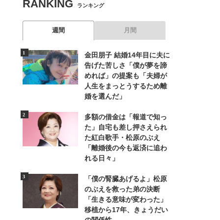
RANKING
ランキング
週間
月間
金田朋子 結婚14年目に夫に
告げた苦しさ「僕が夢を諦
めれば」の提案も「夫婦が
人生をまっとうするため離
婚を選んだ」
多額の借金は「報道で知っ
た」自宅も差し押さえられ
た紅白歌手・松原のぶえ
「離婚後の今も返済に追わ
れる日々」
「僕の腎臓あげるよ」松原
のぶえを救った弟の決断
「生きる意味が変わった」
移植から17年、きょうだい