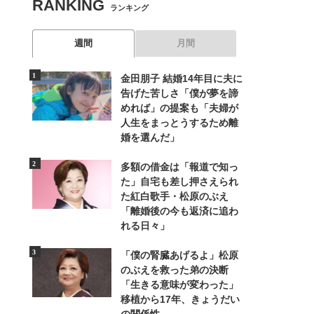
RANKING
ランキング
週間
月間
金田朋子 結婚14年目に夫に
告げた苦しさ「僕が夢を諦
めれば」の提案も「夫婦が
人生をまっとうするため離
婚を選んだ」
多額の借金は「報道で知っ
た」自宅も差し押さえられ
た紅白歌手・松原のぶえ
「離婚後の今も返済に追わ
れる日々」
「僕の腎臓あげるよ」松原
のぶえを救った弟の決断
「生きる意味が変わった」
移植から17年、きょうだい