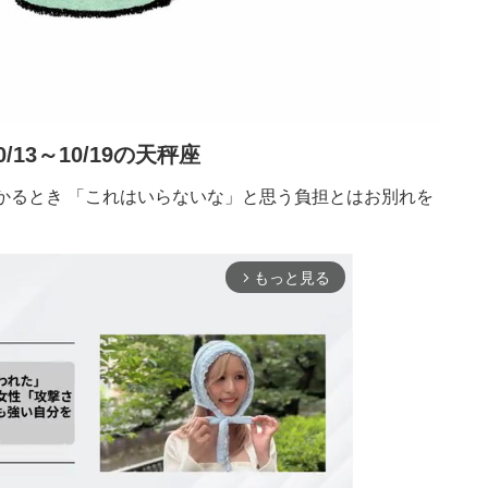
0/13～10/19の天秤座
かるとき 「これはいらないな」と思う負担とはお別れを
もっと見る
arrow_forward_ios