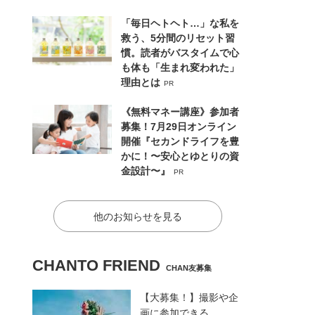
「毎日ヘトヘト…」な私を
救う、5分間のリセット習
慣。読者がバスタイムで心
も体も「生まれ変われた」
理由とは
PR
《無料マネー講座》参加者
募集！7月29日オンライン
開催『セカンドライフを豊
かに！〜安心とゆとりの資
金設計〜』
PR
他のお知らせを見る
CHANTO FRIEND
CHAN友募集
【大募集！】撮影や企
画に参加できる