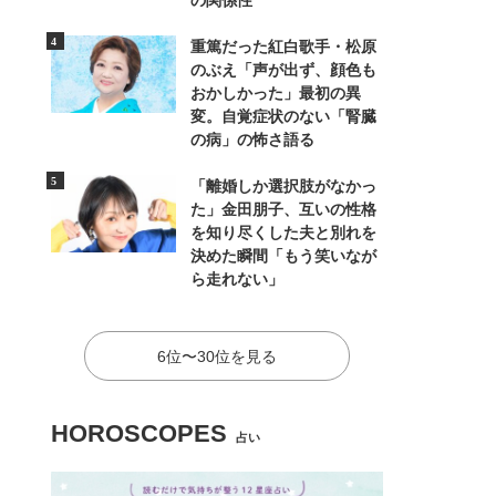
の関係性
重篤だった紅白歌手・松原
のぶえ「声が出ず、顔色も
おかしかった」最初の異
変。自覚症状のない「腎臓
の病」の怖さ語る
「離婚しか選択肢がなかっ
た」金田朋子、互いの性格
を知り尽くした夫と別れを
決めた瞬間「もう笑いなが
ら走れない」
6位〜30位を見る
HOROSCOPES
占い