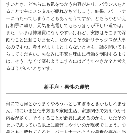
すいとき。どちらにも気をつかう内容があり、バランスをと
ることで主にメンタルが疲れがちでしょう。結果、パートナ
ーに当たってしまうこともありそうですが、どちらかといえ
ば相手に頼り、元気を充電してもらうほうが正しい道では。
また、いまは神経質になりやすいけれど、実際はそこまで深
刻なことは起こりません。だからこそ余計リラックスが大事
なのですね。考えがよくまとまらないときも、話を聞いても
らってください。ちなみに不安を理由に行動を制限するより
は、そうしなくて済むようにするにはどうすべきか？と考え
るほうがいいときです。
射手座・男性の運勢
何にでも何とかうまくやろう…としすぎるときかもしれませ
ん。特にいまは仕事方面＆家庭生活、家族関係で気をつかう
内容が多く、そうすることが必要に思えるのかも。ただその
せいで思っている以上に疲弊しやすいのが現状でしょう。心
身ともに疲れてくると、パートナーのような身近な存在に当