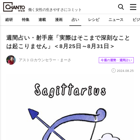
働く女性の生きやすさにコミット
総研
特集
連載
漫画
占い
レシピ
ニュース
ビジ
週間占い・射手座「実際はそこまで深刻なこと
は起こりません」＜8月25日～8月31日＞
アストロカウンセラー・まーさ
今週の運勢・週間占い
2024.08.25