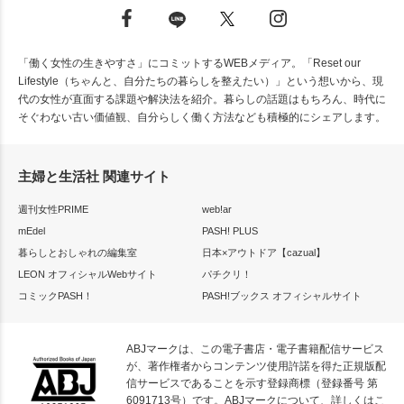
「働く女性の生きやすさ」にコミットするWEBメディア。「Reset our
Lifestyle（ちゃんと、自分たちの暮らしを整えたい）」という想いから、現
代の女性が直面する課題や解決法を紹介。暮らしの話題はもちろん、時代に
そぐわない古い価値観、自分らしく働く方法なども積極的にシェアします。
主婦と生活社 関連サイト
週刊女性PRIME
web!ar
mEdel
PASH! PLUS
暮らしとおしゃれの編集室
日本×アウトドア【cazual】
LEON オフィシャルWebサイト
パチクリ！
コミックPASH！
PASH!ブックス オフィシャルサイト
ABJマークは、この電子書店・電子書籍配信サービス
が、著作権者からコンテンツ使用許諾を得た正規版配
信サービスであることを示す登録商標（登録番号 第
6091713号）です。ABJマークについて、詳しくはこ