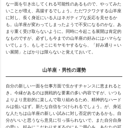
な一面を引き出してくれる可能性のあるもので、やってみた
いことが増え、高揚するでしょう。ただワクワクする山羊座
に対し、長く身近にいる人はネガティブな反応を見せるか
も。山羊座が変わってしまったようで不安になるのかな。あ
まり重く受け取らないように。同時に今起こる展開は肯定的
なものですが、必ずしも今までの山羊座の好みにはハマらな
いでしょう。もしそこにモヤモヤするなら、「好み通り＝い
い展開」とばかりは限らないと覚えておいて。
山羊座・男性の運勢
自分の新しい一面を仕事方面で生かすチャンスに恵まれると
き。今縁があるのは挑戦的な要素の多い内容ですが、いつも
よりより意欲的に楽しんで取り組めるため、精神的なハード
ルは低いはず。新たな自信をつけられるでしょう。が、身近
な人たちは山羊座の新しい試みに対し否定的であるかも。自
分がいいと思うなら意見に引っ張られないで。また自分自身
の思い、好みにこだわりすぎるのにもご用心を。あなたの可