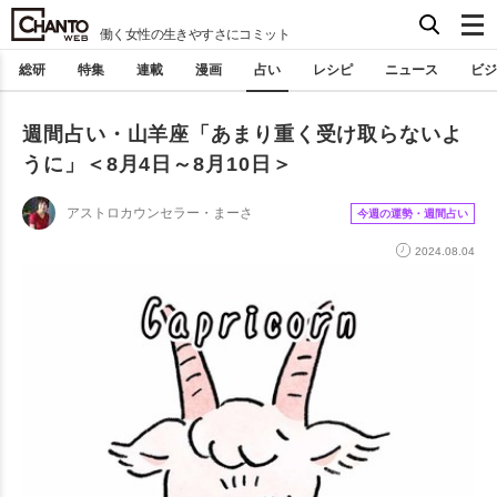
働く女性の生きやすさにコミット
総研
特集
連載
漫画
占い
レシピ
ニュース
ビジ
週間占い・山羊座「あまり重く受け取らないよ
うに」＜8月4日～8月10日＞
アストロカウンセラー・まーさ
今週の運勢・週間占い
2024.08.04